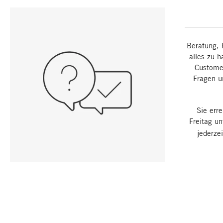
Beratung, 
alles zu h
Customer
Fragen u
Sie err
Freitag u
jederze