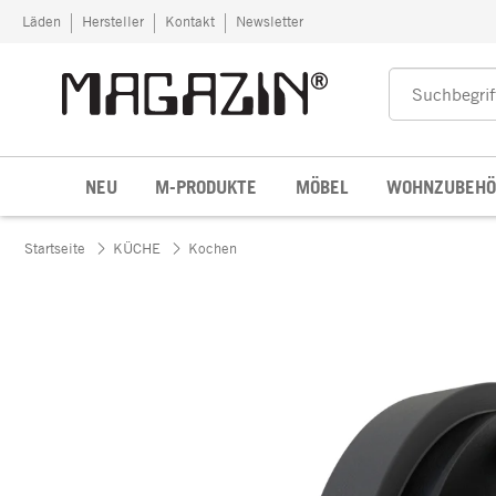
Zum Inhalt springen
Läden
Hersteller
Kontakt
Newsletter
NEU
M-PRODUKTE
MÖBEL
WOHNZUBEHÖ
Startseite
KÜCHE
Kochen