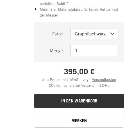
perfekten Schliff
Minimaler Materialabrieb für lange Haltbarkeit
der Messer
Farbe
Menge
395,00 €
alle Preise inkl. MwSt., zzgl.
Versandkosten
CO₂-kompensierter Versand mit DHL
IN DEN WARENKORB
MERKEN