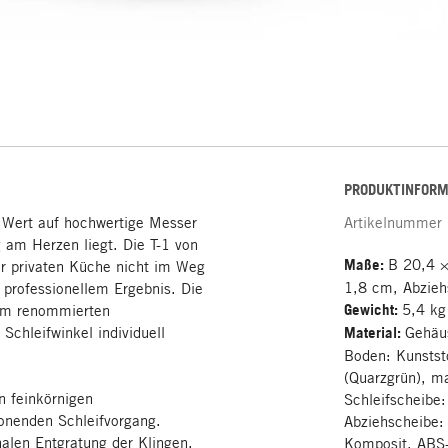
PRODUKTINFORM
ur Wert auf hochwertige Messer
Artikelnummer
 am Herzen liegt. Die T-1 von
Maße:
B 20,4 ×
er privaten Küche nicht im Weg
1,8 cm, Abzieh
t professionellem Ergebnis. Die
Gewicht:
5,4 kg
vom renommierten
 Schleifwinkel individuell
Material:
Gehäus
Boden: Kunststo
(Quarzgrün), m
n feinkörnigen
Schleifscheibe
onenden Schleifvorgang.
Abziehscheibe
inalen Entgratung der Klingen.
Komposit, ABS-