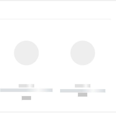
------------
------------
----------- ----------- ----------- ----
----------- ----------- -----------
-------
--,-- €
--,-- €