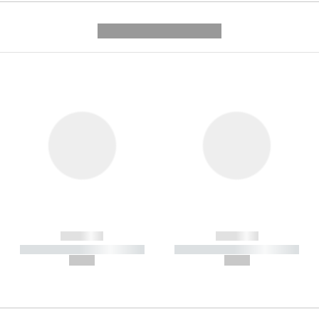
---------- --------------
------------
------------
----------- ----------- -----------
----------- ----------- -----------
--,-- €
--,-- €