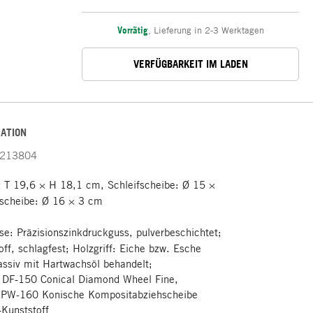
Vorrätig
,
Lieferung in 2-3 Werktagen
VERFÜGBARKEIT IM LADEN
ATION
213804
 T 19,6 × H 18,1 cm, Schleifscheibe: Ø 15 ×
scheibe: Ø 16 × 3 cm
e: Präzisionszinkdruckguss, pulverbeschichtet;
ff, schlagfest; Holzgriff: Eiche bzw. Esche
assiv mit Hartwachsöl behandelt;
: DF-150 Conical Diamond Wheel Fine,
: PW-160 Konische Kompositabziehscheibe
Kunststoff