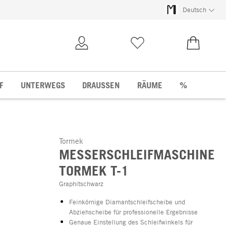
Deutsch
Kundenkonto
Merkliste
0,00 €
F
UNTERWEGS
DRAUSSEN
RÄUME
%
Tormek
MESSERSCHLEIFMASCHINE
TORMEK T-1
Graphitschwarz
Feinkörnige Diamantschleifscheibe und
Abziehscheibe für professionelle Ergebnisse
Genaue Einstellung des Schleifwinkels für