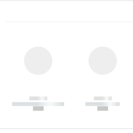
------------
------------
----------- ----------- -----------
----------- -----------
--,-- €
--,-- €