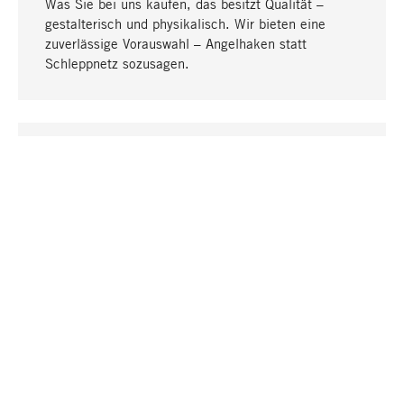
Was Sie bei uns kaufen, das besitzt Qualität –
gestalterisch und physikalisch. Wir bieten eine
zuverlässige Vorauswahl – Angelhaken statt
Schleppnetz sozusagen.
Nach oben
EINZIGARTIG
Viele Produkte in unserem Sortiment finden Sie nur
bei uns, darunter die M-Produkte – von MAGAZIN in
Zusammenarbeit mit Designern entwickelt und
selbst produziert.
GREIFBAR
In unseren Läden in Stuttgart, München, Köln und
Bonn finden Sie eine große Auswahl an Produkten