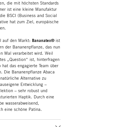
ien, die mit höchsten Standards
ner ist eine kleine Manufaktur
die BSCI (Business and Social
iative hat zum Ziel, europäische
ren.
til auf den Markt:
Bananatex®
ist
ern der Bananenpflanze, das nun
n Mal verarbeitet wird. Weil
s „Question“ ist, hinterfragen
o hat das engagierte Team über
en. Die Bananenpflanze Abaca
 natürliche Alternative zu
 hauseigene Entwicklung –
lektion – sehr robust und
ukturierten Haptik. Durch eine
be wasserabweisend,
ch eine schöne Patina.