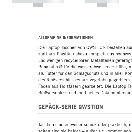
----------- ----------- -----------
----------- -----------
--,-- €
--,-- €
ALLGEMEINE INFORMATIONEN
Die Laptop-Taschen von QWSTION bestehen au
statt aus Plastik, nahezu komplett aus hochwer
und wenigen recycelbaren Metallteilen gefertig
Bananatex® für die wasserabweisende Hülle, m
als Futter für den Schlagschutz und in aller K
des Reißverschlusses aus vegetabil gegerbtem 
Fäden aus Holzfasern gearbeitet. Die Laptop-T
Reißverschluss und ein flaches Dokumentenfac
GEPÄCK-SERIE QWSTION
Taschen sind entweder schick oder praktisch, 
selten sind sie beides – außer sie kommen vo