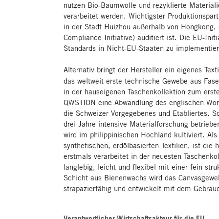
nutzen Bio-Baumwolle und rezyklierte Material
verarbeitet werden. Wichtigster Produktionspart
in der Stadt Huizhou außerhalb von Hongkong, 
Compliance Initiative) auditiert ist. Die EU-Init
Standards in Nicht-EU-Staaten zu implementie
Alternativ bringt der Hersteller ein eigenes Tex
das weltweit erste technische Gewebe aus Fas
in der hauseigenen Taschenkollektion zum erste
QWSTION eine Abwandlung des englischen Worte
die Schweizer Vorgegebenes und Etabliertes. S
drei Jahre intensive Materialforschung betrieb
wird im philippinischen Hochland kultiviert. Als
synthetischen, erdölbasierten Textilien, ist die
erstmals verarbeitet in der neuesten Taschenkol
langlebig, leicht und flexibel mit einer fein str
Schicht aus Bienenwachs wird das Canvasgewe
strapazierfähig und entwickelt mit dem Gebrau
Verantwortlicher Wirtschaftsakteur für die EU