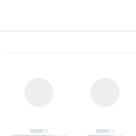
------------
------------