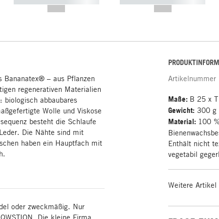
----------- ----------- -----------
----------- ----------- -----------
--,-- €
--,-- €
PRODUKTINFORM
s Bananatex® – aus Pflanzen
Artikelnummer
tigen regenerativen Materialien
Maße:
B 25 x T
t: biologisch abbaubares
Gewicht:
300 g
aßgefertigte Wolle und Viskose
onsequenz besteht die Schlaufe
Material:
100 %
Leder. Die Nähte sind mit
Bienenwachsbes
aschen haben ein Hauptfach mit
Enthält nicht te
h.
vegetabil geger
Weitere Artikel
edel oder zweckmäßig. Nur
n QWSTION. Die kleine Firma