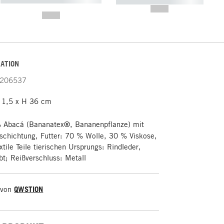
----------- ----------- -----------
-------
--,-- €
--,-- €
ATION
206537
 1,5 x H 36 cm
 Abacá (Bananatex®, Bananenpflanze) mit
chichtung, Futter: 70 % Wolle, 30 % Viskose,
xtile Teile tierischen Ursprungs: Rindleder,
bt; Reißverschluss: Metall
 von
QWSTION