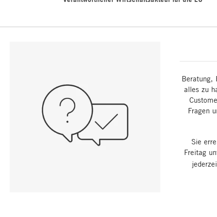
Beratung, 
alles zu h
Customer
Fragen u
Sie err
Freitag u
jederze