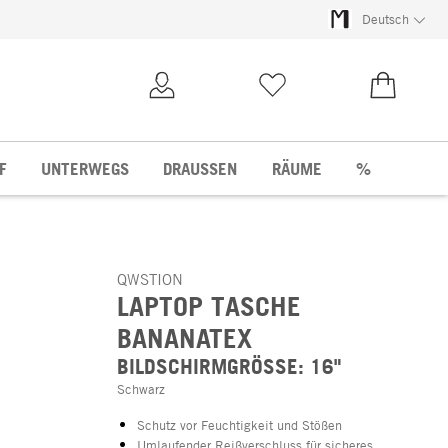
Deutsch
Kundenkonto
Merkliste
0,00 €
F
UNTERWEGS
DRAUSSEN
RÄUME
%
QWSTION
LAPTOP TASCHE
BANANATEX
BILDSCHIRMGRÖSSE: 16"
Schwarz
Schutz vor Feuchtigkeit und Stößen
Umlaufender Reißverschluss für sicheres