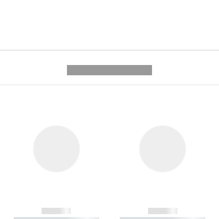
---------- --------------
------------
------------