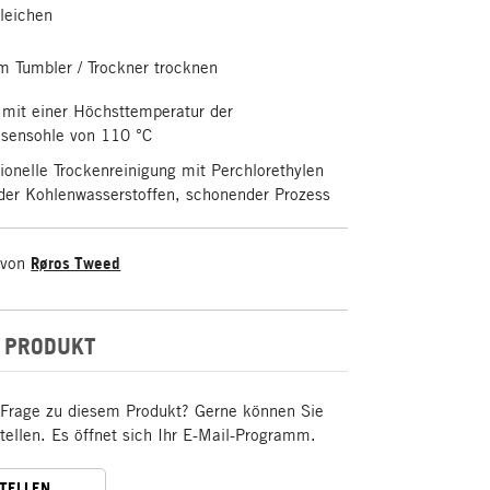
leichen
m Tumbler / Trockner trocknen
 mit einer Höchsttemperatur der
isensohle von 110 °C
ionelle Trockenreinigung mit Perchlorethylen
oder Kohlenwasserstoffen, schonender Prozess
 von
Røros Tweed
 PRODUKT
 Frage zu diesem Produkt? Gerne können Sie
stellen. Es öffnet sich Ihr E-Mail-Programm.
STELLEN