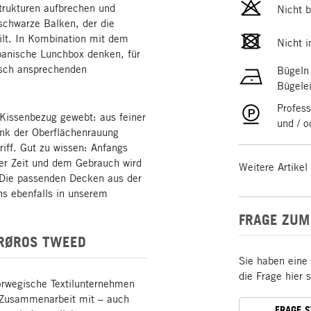
trukturen aufbrechen und
Nicht b
schwarze Balken, der die
ilt. In Kombination mit dem
Nicht i
panische Lunchbox denken, für
isch ansprechenden
Bügeln
Bügele
Profess
 Kissenbezug gewebt: aus feiner
und / 
nk der Oberflächenrauung
iff. Gut zu wissen: Anfangs
der Zeit und dem Gebrauch wird
Weitere Artikel
Die passenden Decken aus der
ns ebenfalls in unserem
FRAGE ZUM
RØROS TWEED
Sie haben eine
die Frage hier 
norwegische Textilunternehmen
 Zusammenarbeit mit – auch
FRAGE 