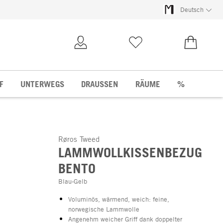
Deutsch
Kundenkonto
Merkliste
0,00 €
F
UNTERWEGS
DRAUSSEN
RÄUME
%
Røros Tweed
LAMMWOLLKISSENBEZUG
BENTO
Blau-Gelb
Voluminös, wärmend, weich: feine,
norwegische Lammwolle
Angenehm weicher Griff dank doppelter