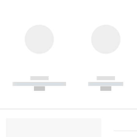
------------
------------
----------- ----------- -----------
----------- -----------
--,-- €
--,-- €