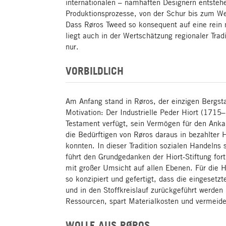
internationalen – namhaften Designern entsteh
Produktionsprozesse, von der Schur bis zum W
Dass Røros Tweed so konsequent auf eine rein 
liegt auch in der Wertschätzung regionaler Trad
nur.
VORBILDLICH
Am Anfang stand in Røros, der einzigen Bergst
Motivation: Der Industrielle Peder Hiort (1715
Testament verfügt, sein Vermögen für den Anka
die Bedürftigen von Røros daraus in bezahlter 
konnten. In dieser Tradition sozialen Handelns
führt den Grundgedanken der Hiort-Stiftung fort 
mit großer Umsicht auf allen Ebenen. Für die 
so konzipiert und gefertigt, dass die eingesetz
und in den Stoffkreislauf zurückgeführt werde
Ressourcen, spart Materialkosten und vermeide
WOLLE AUS RØROS