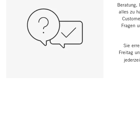
Beratung, 
alles zu h
Customer
Fragen u
Sie err
Freitag u
jederze