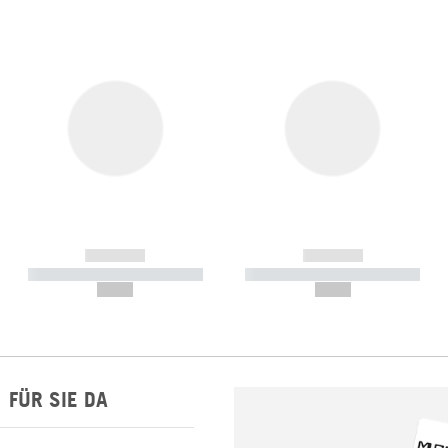
------------
------------
----------- ----------- -----------
----------- ----------- -----------
--,-- €
--,-- €
FÜR SIE DA