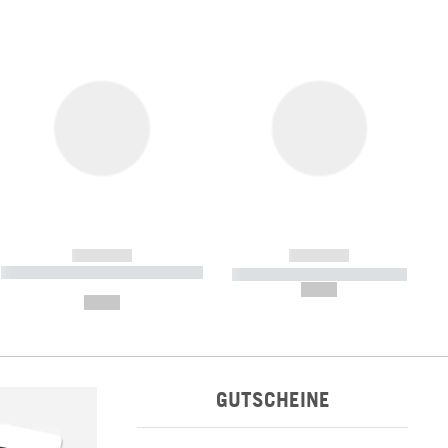
------------
------------
----------- ----------- ----------- ----
----------- ----------- -----------
-------
--,-- €
--,-- €
GUTSCHEINE