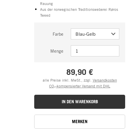
Rauung
Aus der norwegischen Traditionsweberei Røros
Tweed
Farbe
Menge
89,90 €
alle Preise inkl. MwSt., zzgl.
Versandkosten
CO₂-kompensierter Versand mit DHL
IN DEN WARENKORB
MERKEN