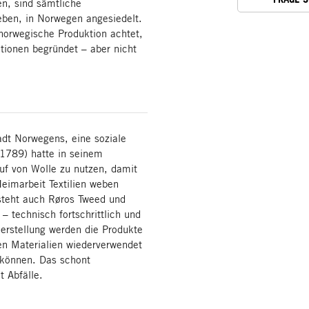
en, sind sämtliche
eben, in Norwegen angesiedelt.
norwegische Produktion achtet,
itionen begründet – aber nicht
adt Norwegens, eine soziale
–1789) hatte in seinem
uf von Wolle zu nutzen, damit
Heimarbeit Textilien weben
 steht auch Røros Tweed und
– technisch fortschrittlich und
Herstellung werden die Produkte
ten Materialien wiederverwendet
n können. Das schont
t Abfälle.