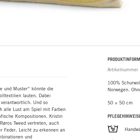
PRODUKTINFORM
Artikelnummer
100% Schurwolle
be und Muster“ könnte die
Norwegen. Ohne
lltextilien lauten. Dabei
 verantwortlich. Und so
50 × 50 cm
h alle Lust am Spiel mit Farben
afische Kompositionen. Kristin
PFLEGEHINWEIS
i Røros Tweed vertreten, auch
Handw
er Feder. Leicht zu erkennen an
mbinationen und