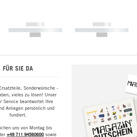
------------
------------
----------- ----------- -----------
----------- ----------- -----------
--,-- €
--,-- €
FÜR SIE DA
Ersatzteile, Sonderwünsche -
aben, vieles zu lösen! Unser
 Service beantwortet Ihre
nd Anliegen persönlich und
fundiert.
eichen uns von Montag bis
nter
+49 711 94560600
sowie