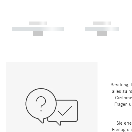
------------
------------
----------- ----------- -----------
----------- -----------
--,-- €
--,-- €
Beratung, 
alles zu h
Customer
Fragen u
Sie err
Freitag u