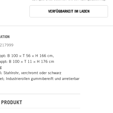
VERFÜGBARKEIT IM LADEN
ATION
217999
ppt: B 100 × T 56 × H 166 cm,
ppt: B 100 × T 11 × H 176 cm
g
l: Stahlrohr, verchromt oder schwarz
et; Industrierollen gummibereift und arretierbar
 PRODUKT