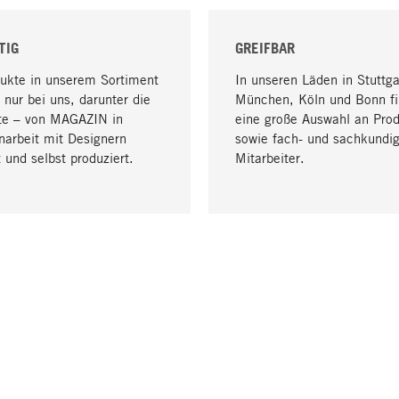
TIG
GREIFBAR
dukte in unserem Sortiment
In unseren Läden in Stuttga
 nur bei uns, darunter die
München, Köln und Bonn fi
te – von MAGAZIN in
eine große Auswahl an Pro
arbeit mit Designern
sowie fach- und sachkundi
 und selbst produziert.
Mitarbeiter.
LIEFERUNG & ZAHLUNG