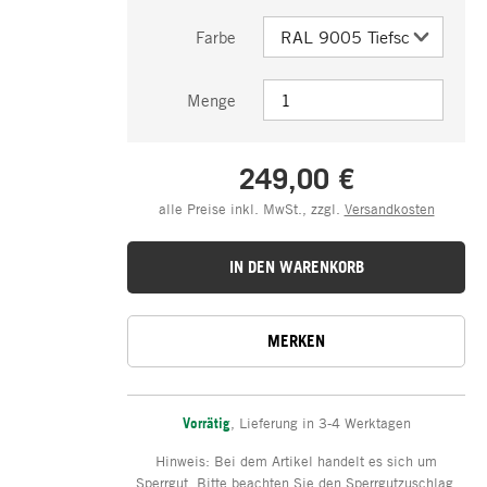
Farbe
Menge
249,00 €
alle Preise inkl. MwSt., zzgl.
Versandkosten
IN DEN WARENKORB
MERKEN
Vorrätig
,
Lieferung in 3-4 Werktagen
Hinweis: Bei dem Artikel handelt es sich um
Sperrgut. Bitte beachten Sie den Sperrgutzuschlag.