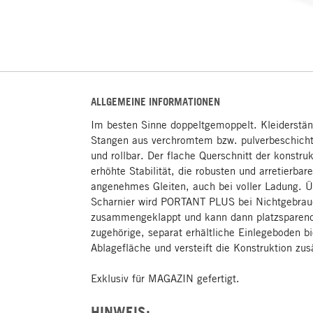
ALLGEMEINE INFORMATIONEN
Im besten Sinne doppeltgemoppelt. Kleiderstä
Stangen aus verchromtem bzw. pulverbeschichte
und rollbar. Der flache Querschnitt der konstru
erhöhte Stabilität, die robusten und arretierbare
angenehmes Gleiten, auch bei voller Ladung. Ü
Scharnier wird PORTANT PLUS bei Nichtgebrauc
zusammengeklappt und kann dann platzsparend
zugehörige, separat erhältliche Einlegeboden bi
Ablagefläche und versteift die Konstruktion zus
Exklusiv für MAGAZIN gefertigt.
HINWEIS: