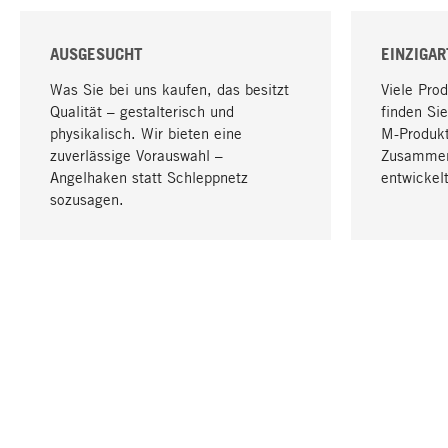
AUSGESUCHT
EINZIGAR
Was Sie bei uns kaufen, das besitzt
Viele Pro
Qualität – gestalterisch und
finden Sie
physikalisch. Wir bieten eine
M-Produk
zuverlässige Vorauswahl –
Zusammen
Angelhaken statt Schleppnetz
entwickelt
sozusagen.
IHRE SPRACHE
Deutsch
KONTAKT
SERVICE