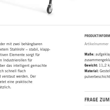
PRODUKTINFORM
nder mit zwei behängbaren
Artikelnummer
tem Stahlrohr – stabil, klapp-
Maße:
aufgekla
ktiven Elemente sorgt für
zusammengekla
n Industrierollen für
Gewicht:
11,2 k
ber das intelligent gemachte
h schnell flach
Material:
Gestel
 verstaut werden. Der
pulverbeschicht
etet eine praktische
ätzlich.
FRAGE ZUM