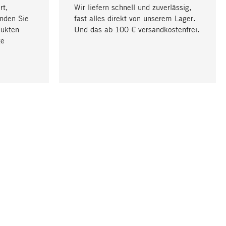
rt,
Wir liefern schnell und zuverlässig,
nden Sie
fast alles direkt von unserem Lager.
dukten
Und das ab 100 € versandkostenfrei.
ge
Nach oben
UNTERNEHMEN
Über Magazin
Stellenangebote