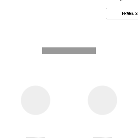
FRAGE 
---------- --------------