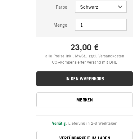
Farbe
Menge
23,00 €
alle Preise inkl. MwSt., zzgl.
Versandkosten
CO₂-kompensierter Versand mit DHL
IN DEN WARENKORB
MERKEN
Vorrätig
,
Lieferung in 2-3 Werktagen
VERFÜGBARKEIT IM LADEN