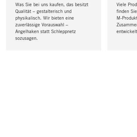
Was Sie bei uns kaufen, das besitzt
Viele Pro
Qualität – gestalterisch und
finden Sie
physikalisch. Wir bieten eine
M-Produk
zuverlässige Vorauswahl –
Zusammen
Angelhaken statt Schleppnetz
entwickelt
sozusagen.
IHRE SPRACHE
Deutsch
KONTAKT
SERVICE
Gutschei
Bestellung, Service & Beratung
Katalog
+49 711 94560600