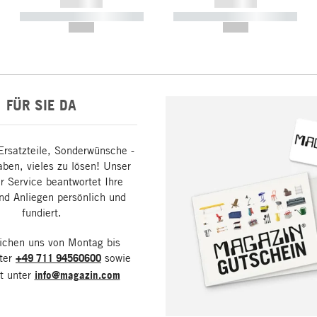
------------
------------
----------- ----------- -----------
----------- ----------- -----------
--,-- €
--,-- €
FÜR SIE DA
Ersatzteile, Sonderwünsche -
aben, vieles zu lösen! Unser
 Service beantwortet Ihre
nd Anliegen persönlich und
fundiert.
eichen uns von Montag bis
nter
+49 711 94560600
sowie
it unter
info@magazin.com