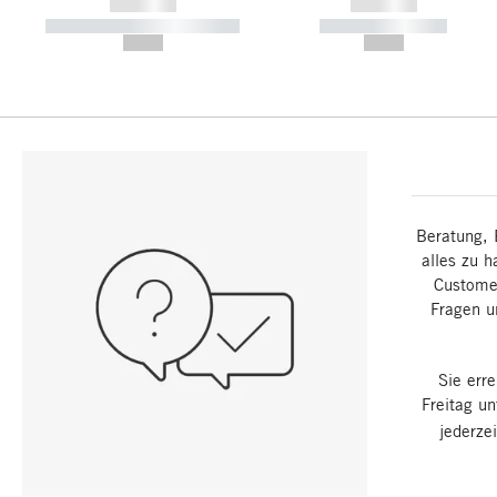
------------
------------
----------- ----------- -----------
----------- -----------
--,-- €
--,-- €
Beratung, 
alles zu h
Customer
Fragen u
Sie err
Freitag u
jederze