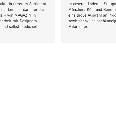
dukte in unserem Sortiment
In unseren Läden in Stuttga
 nur bei uns, darunter die
München, Köln und Bonn fi
te – von MAGAZIN in
eine große Auswahl an Pro
arbeit mit Designern
sowie fach- und sachkundi
 und selbst produziert.
Mitarbeiter.
LIEFERUNG & ZAHLUNG
ne
Versandkosten
Lieferung