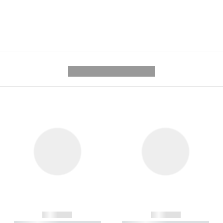
---------- --------------
------------
------------