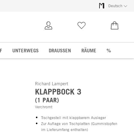
Deutsch
Kundenkonto
Merkliste
0,00 €
F
UNTERWEGS
DRAUSSEN
RÄUME
%
Richard Lampert
KLAPPBOCK 3
(1 PAAR)
Verchromt
Tischgestell mit klappbarem Ausleger
Zur Auflage von Tischplatten (Gummistopfen
im Lieferumfang enthalten)