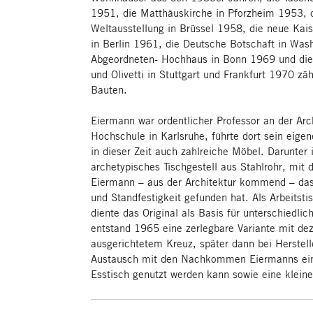
1951, die Matthäuskirche in Pforzheim 1953, d
Weltausstellung in Brüssel 1958, die neue Kai
in Berlin 1961, die Deutsche Botschaft in Was
Abgeordneten- Hochhaus in Bonn 1969 und die
und Olivetti in Stuttgart und Frankfurt 1970 z
Bauten.
Eiermann war ordentlicher Professor an der Arc
Hochschule in Karlsruhe, führte dort sein eige
in dieser Zeit auch zahlreiche Möbel. Darunter
archetypisches Tischgestell aus Stahlrohr, mit 
Eiermann – aus der Architektur kommend – da
und Standfestigkeit gefunden hat. Als Arbeitsti
diente das Original als Basis für unterschiedli
entstand 1965 eine zerlegbare Variante mit dez
ausgerichtetem Kreuz, später dann bei Herstel
Austausch mit den Nachkommen Eiermanns eine
Esstisch genutzt werden kann sowie eine kleine