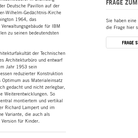
FRAGE ZUM
er Deutsche Pavillon auf der
ser-Wilhelm-Gedächtnis-Kirche
hington 1964, das
Sie haben eine
 Verwaltungsgebäude für IBM
die Frage hier 
ählen zu seinen bedeutendsten
FRAGE 
hitekturfakultät der Technischen
nes Architekturbüro und entwarf
 im Jahr 1953 sein
dessen reduzierter Konstruktion
s Optimum aus Materialeinsatz
sch gedacht und nicht zerlegbar,
che Weiterentwicklungen. So
entral montiertem und vertikal
ler Richard Lampert und im
 Variante, die auch als
 Version für Kinder.