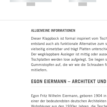
----------- ----------- -----------
----------- -----------
--,-- €
--,-- €
ALLGEMEINE INFORMATIONEN
Dieser Klappbock ist formal inspiriert vom Ti
entstand auch als funktionale Alternative zum 
vielseitig einsetzbar und trägt Platten untersch
Der wegklappbare Ausleger ist mittig oder auss
Tischplatten werden lose aufgelegt. Sie liegen s
Gummistopfen auf, die wir wie die Schrauben f
mitliefern.
EGON EIERMANN – ARCHITEKT UND
Egon Fritz Wilhelm Eiermann, geboren 1904 in N
einer der bedeutendsten deutschen Architekte
Wohnhäuser aus den 1930er Jahren, die Tasch