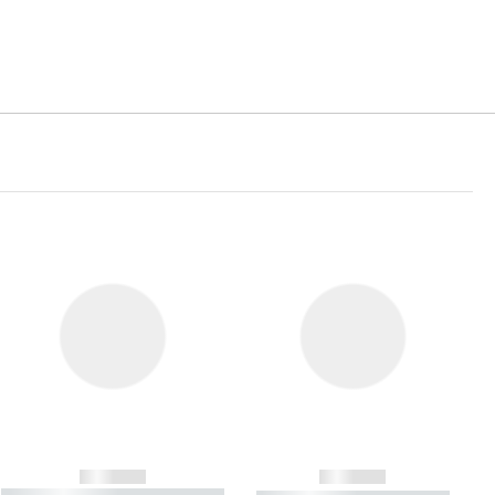
------------
------------
----------- ----------- ----------- ----