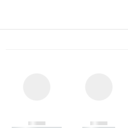
------------
------------