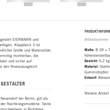
----------- ----------- -----------
----------- ----------- -----------
--,-- €
--,-- €
PRODUKTINFORM
schgestell EIERMANN und
Artikelnummer
selbigen. Klappbock 3 ist
Maße:
B 39 × T
iedlicher Größe und Materialität.
höhenverstellb
ermittig montierbar, die
Gewicht:
6,2 kg
tabil und sicher auf
ür den Niveauausgleich
Material:
Stahlr
Gummistopfen
Entwurf:
Alexand
 GESTALTER
Weitere Artikel
euendorf bei Berlin, gilt als
n der Nachkriegsmoderne. Seine
entuchweberei in Blumberg