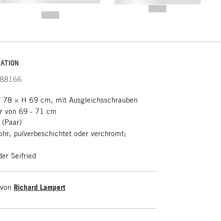
----------- ----------- -----------
-------
--,-- €
--,-- €
ATION
88166
 78 × H 69 cm, mit Ausgleichsschrauben
ar von 69 - 71 cm
 (Paar)
ohr, pulverbeschichtet oder verchromt;
er Seifried
 von
Richard Lampert