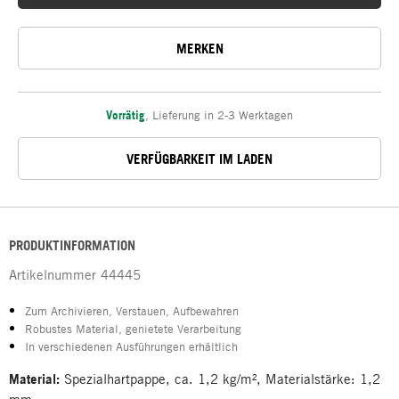
MERKEN
Vorrätig
,
Lieferung in 2-3 Werktagen
VERFÜGBARKEIT IM LADEN
PRODUKTINFORMATION
Artikelnummer
44445
Zum Archivieren, Verstauen, Aufbewahren
Robustes Material, genietete Verarbeitung
In verschiedenen Ausführungen erhältlich
Material:
Spezialhartpappe, ca. 1,2 kg/m², Materialstärke: 1,2