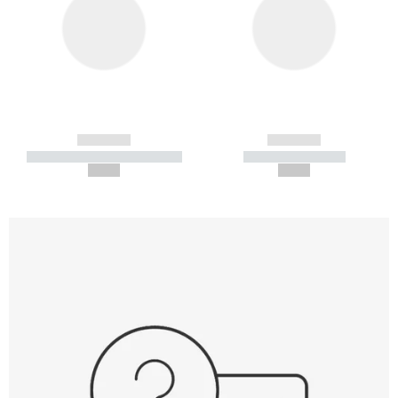
------------
------------
----------- ----------- -----------
----------- -----------
--,-- €
--,-- €