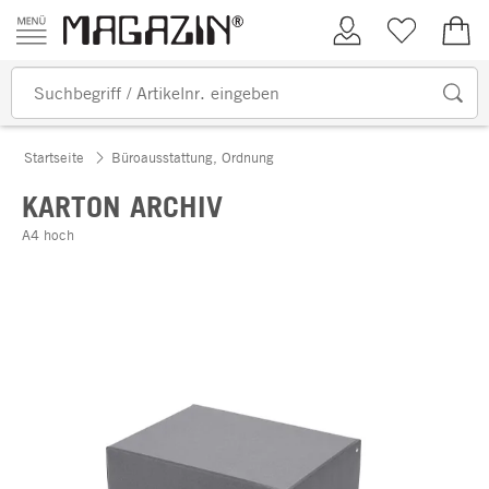
Zum Inhalt springen
Kundenkonto
Merkliste
0,00
Startseite
Büroausstattung, Ordnung
KARTON ARCHIV
A4 hoch