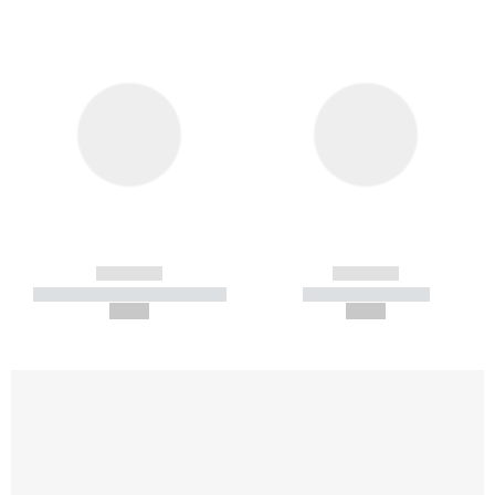
------------
------------
----------- ----------- -----------
----------- -----------
--,-- €
--,-- €