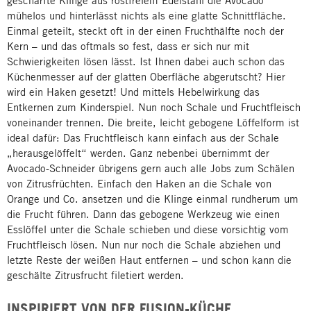
geschärfte Klinge aus rostfreiem Edelstahl die Avocado
mühelos und hinterlässt nichts als eine glatte Schnittfläche.
Einmal geteilt, steckt oft in der einen Fruchthälfte noch der
Kern – und das oftmals so fest, dass er sich nur mit
Schwierigkeiten lösen lässt. Ist Ihnen dabei auch schon das
Küchenmesser auf der glatten Oberfläche abgerutscht? Hier
wird ein Haken gesetzt! Und mittels Hebelwirkung das
Entkernen zum Kinderspiel. Nun noch Schale und Fruchtfleisch
voneinander trennen. Die breite, leicht gebogene Löffelform ist
ideal dafür: Das Fruchtfleisch kann einfach aus der Schale
„herausgelöffelt“ werden. Ganz nebenbei übernimmt der
Avocado-Schneider übrigens gern auch alle Jobs zum Schälen
von Zitrusfrüchten. Einfach den Haken an die Schale von
Orange und Co. ansetzen und die Klinge einmal rundherum um
die Frucht führen. Dann das gebogene Werkzeug wie einen
Esslöffel unter die Schale schieben und diese vorsichtig vom
Fruchtfleisch lösen. Nun nur noch die Schale abziehen und
letzte Reste der weißen Haut entfernen – und schon kann die
geschälte Zitrusfrucht filetiert werden.
INSPIRIERT VON DER FUSION-KÜCHE.