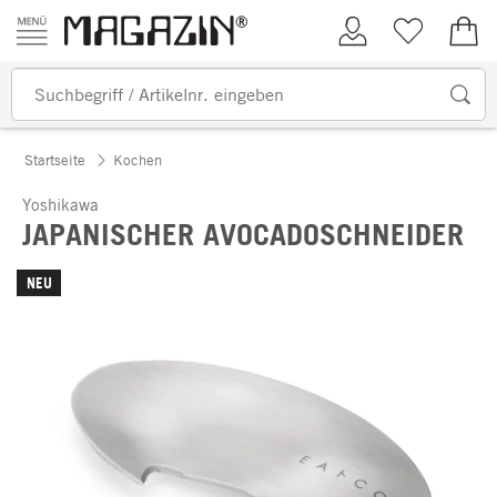
Zum Inhalt springen
Kundenkonto
Merkliste
0,00
Startseite
Kochen
Yoshikawa
JAPANISCHER AVOCADOSCHNEIDER
NEU