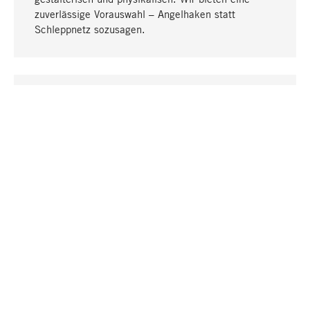
zuverlässige Vorauswahl – Angelhaken statt
Schleppnetz sozusagen.
Nach oben
EINZIGARTIG
Viele Produkte in unserem Sortiment finden Sie nur
bei uns, darunter die M-Produkte – von MAGAZIN in
Zusammenarbeit mit Designern entwickelt und
selbst produziert.
GREIFBAR
In unseren Läden in Stuttgart, München, Köln und
Bonn finden Sie eine große Auswahl an Produkten
sowie fach- und sachkundige Mitarbeiter.