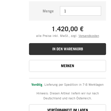
Menge
1.420,00 €
alle Preise inkl. MwSt., zzgl.
Versandkosten
IN DEN WARENKORB
MERKEN
Vorrätig
,
Lieferung per Spedition in 7-8 Werktagen
Hinweis: Diesen Artikel liefern wir nur nach
Deutschland und nach Österreich.
VERFÜGBARKEIT IM LADEN