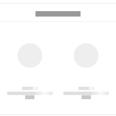
---------- --------------
------------
------------
----------- ----------- -----------
----------- ----------- -----------
--,-- €
--,-- €