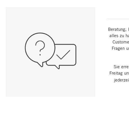
Beratung, 
alles zu h
Customer
Fragen u
Sie err
Freitag u
jederze