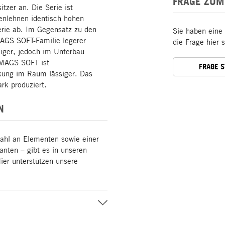
FRAGE ZUM
tzer an. Die Serie ist
enlehnen identisch hohen
erie ab. Im Gegensatz zu den
Sie haben eine
AGS SOFT-Familie legerer
die Frage hier 
diger, jedoch im Unterbau
n MAGS SOFT ist
FRAGE 
kung im Raum lässiger. Das
rk produziert.
N
ahl an Elementen sowie einer
anten – gibt es in unseren
ier unterstützen unsere