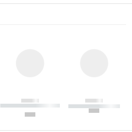
------------
------------
----------- ----------- ----------- ----
----------- ----------- -----------
-------
--,-- €
--,-- €