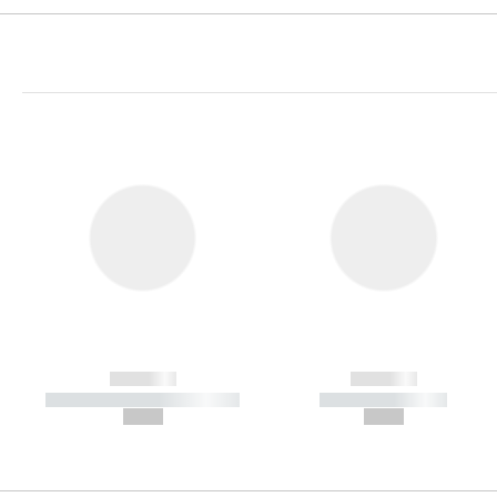
------------
------------
----------- ----------- -----------
----------- -----------
--,-- €
--,-- €