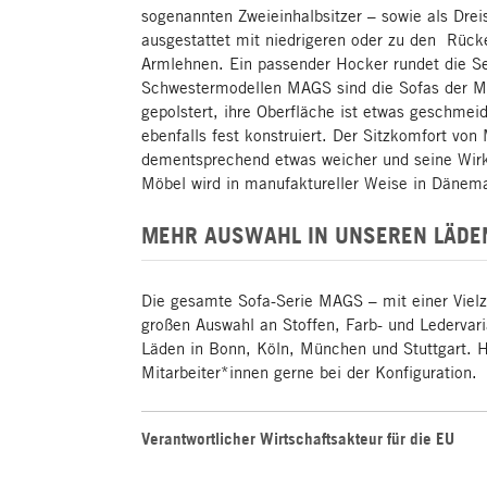
sogenannten Zweieinhalbsitzer – sowie als Dreisi
ausgestattet mit niedrigeren oder zu den Rück
Armlehnen. Ein passender Hocker rundet die S
Schwestermodellen MAGS sind die Sofas der M
gepolstert, ihre Oberfläche ist etwas geschmei
ebenfalls fest konstruiert. Der Sitzkomfort vo
dementsprechend etwas weicher und seine Wir
Möbel wird in manufaktureller Weise in Dänema
MEHR AUSWAHL IN UNSEREN LÄDE
Die gesamte Sofa-Serie MAGS – mit einer Vielz
großen Auswahl an Stoffen, Farb- und Ledervari
Läden in Bonn, Köln, München und Stuttgart. H
Mitarbeiter*innen gerne bei der Konfiguration.
Verantwortlicher Wirtschaftsakteur für die EU