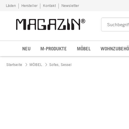
Zum Inhalt springen
Läden
Hersteller
Kontakt
Newsletter
NEU
M-PRODUKTE
MÖBEL
WOHNZUBEHÖ
Startseite
MÖBEL
Sofas, Sessel