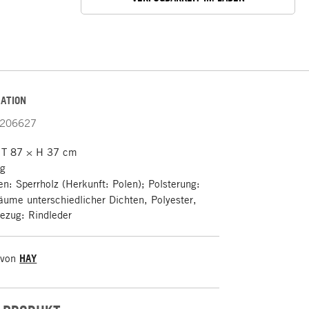
ATION
206627
 T 87 × H 37 cm
kg
: Sperrholz (Herkunft: Polen); Polsterung:
äume unterschiedlicher Dichten, Polyester,
Bezug: Rindleder
 von
HAY