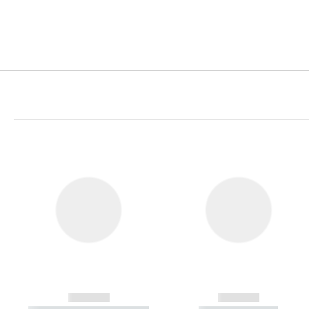
------------
------------