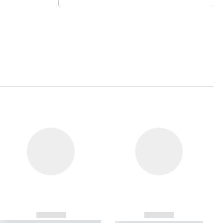
------------
------------
----------- ----------- ----------- ----