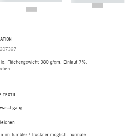
----------- ----------- -----------
-------
--,-- €
--,-- €
ATION
207397
e. Flächengewicht 380 g/qm. Einlauf 7%.
ndien.
E TEXTIL
lwaschgang
leichen
en im Tumbler / Trockner möglich, normale