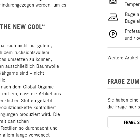
Temper
 hindurchgezogen werden, um es
Bügeln
Bügele
 THE NEW COOL“
Profess
und / 
hat sich nicht nur gutem,
ch dem rücksichtsvollem
Weitere Artikel
das umsetzen zu können,
lien ausschließlich Baumwolle
Nähgarne sind – nicht
lle.
FRAGE ZUM
 nach dem Global Organic
t mit ein, dass die Artikel aus
Sie haben eine
enklichen Stoffen gefärbt
die Frage hier 
duktionskette kontrolliert
ingungen produziert wird. Die
 mit dänischen
FRAGE 
 Textilien so durchdacht und
or allem lange verwendet