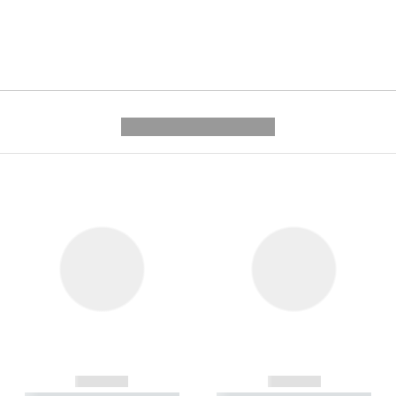
---------- --------------
------------
------------