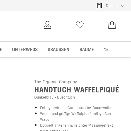
Deutsch
Kundenkonto
Merkliste
0,00 €
F
UNTERWEGS
DRAUSSEN
RÄUME
%
The Organic Company
HANDTUCH WAFFELPIQUÉ
Dunkelblau - Duschtuch
Fein gezwirntes Garn: aus kbA-Baumwolle
Weich und griffig: Waffelpiqué mit großen
Waben
Doppelt angenehm: leichter Massageeffekt
beim Abtrocknen