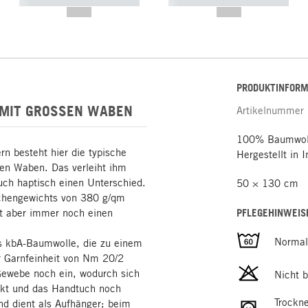
----------- ----------- -----------
----------- ----------- -----------
--,-- €
--,-- €
PRODUKTINFORM
É MIT GROSSEN WABEN
Artikelnummer
100% Baumwoll
n besteht hier die typische
Hergestellt in I
ßen Waben. Das verleiht ihm
uch haptisch einen Unterschied.
50 × 130 cm
ächengewichts von 380 g/qm
t aber immer noch einen
PFLEGEHINWEIS
Norma
us kbA-Baumwolle, die zu einem
er Garnfeinheit von Nm 20/2
Gewebe noch ein, wodurch sich
Nicht b
ärkt und das Handtuch noch
Trockn
and dient als Aufhänger; beim