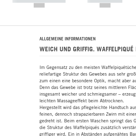
----------- ----------- -----------
----------- -----------
--,-- €
--,-- €
ALLGEMEINE INFORMATIONEN
WEICH UND GRIFFIG. WAFFELPIQU
Im Gegensatz zu den meisten Waffelpiquétücher
reliefartige Struktur des Gewebes aus sehr gro
zum einen eine besondere Optik, macht aber a
Denn das Gewebe ist trotz seines mittleren Fl
insgesamt weicher und schmiegsamer – erzeug
leichten Massageeffekt beim Abtrocknen.
Hergestellt wird das pflegeleichte Handtuch a
feinen, dennoch strapazierbaren Zwirn mit ein
gedreht ist. Beim ersten Waschen springt das 
die Struktur des Waffelpiqués zusätzlich verst
griffiger wird. Ein in Abständen aufgenähtes B