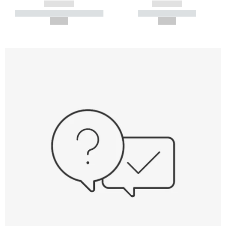
------------
------------
----------- ----------- -----------
----------- -----------
--,-- €
--,-- €