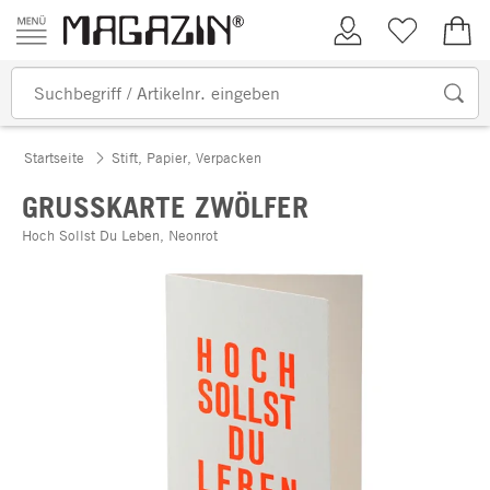
Zum Inhalt springen
Kundenkonto
Merkliste
0,00
Startseite
Stift, Papier, Verpacken
GRUSSKARTE ZWÖLFER
Hoch Sollst Du Leben, Neonrot