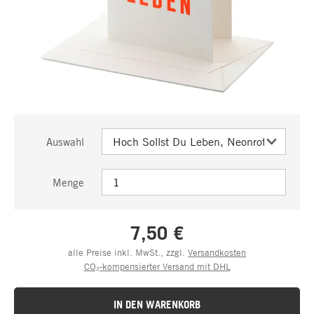
Auswahl
Menge
7,50 €
alle Preise inkl. MwSt., zzgl.
Versandkosten
CO₂-kompensierter Versand mit DHL
IN DEN WARENKORB