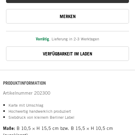
MERKEN
Vorrätig
,
Lieferung in 2-3 Werktagen
VERFÜGBARKEIT IM LADEN
PRODUKTINFORMATION
Artikelnummer
202300
Karte mit Umschlag
Hochwertig handwerklich produziert
Siebdruck von kleinem Berliner Label
Maße:
B 10,5 × H 15,5 cm bzw. B 15,5 × H 10,5 cm