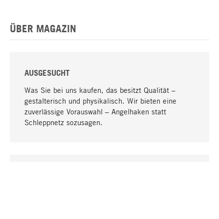
ÜBER MAGAZIN
AUSGESUCHT
Was Sie bei uns kaufen, das besitzt Qualität –
gestalterisch und physikalisch. Wir bieten eine
zuverlässige Vorauswahl – Angelhaken statt
Schleppnetz sozusagen.
Nach oben
EINZIGARTIG
Viele Produkte in unserem Sortiment finden Sie nur
bei uns, darunter die M-Produkte – von MAGAZIN in
Zusammenarbeit mit Designern entwickelt und