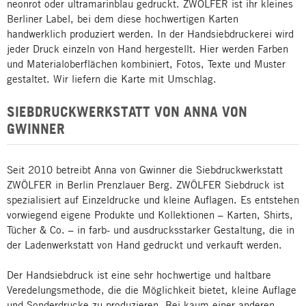
neonrot oder ultramarinblau gedruckt. ZWÖLFER ist ihr kleines
Berliner Label, bei dem diese hochwertigen Karten
handwerklich produziert werden. In der Handsiebdruckerei wird
jeder Druck einzeln von Hand hergestellt. Hier werden Farben
und Materialoberflächen kombiniert, Fotos, Texte und Muster
gestaltet. Wir liefern die Karte mit Umschlag.
SIEBDRUCKWERKSTATT VON ANNA VON
GWINNER
Seit 2010 betreibt Anna von Gwinner die Siebdruckwerkstatt
ZWÖLFER in Berlin Prenzlauer Berg. ZWÖLFER Siebdruck ist
spezialisiert auf Einzeldrucke und kleine Auflagen. Es entstehen
vorwiegend eigene Produkte und Kollektionen – Karten, Shirts,
Tücher & Co. – in farb- und ausdrucksstarker Gestaltung, die in
der Ladenwerkstatt von Hand gedruckt und verkauft werden.
Der Handsiebdruck ist eine sehr hochwertige und haltbare
Veredelungsmethode, die die Möglichkeit bietet, kleine Auflage
und Sonderdrucke zu produzieren. Bei kaum einer anderen