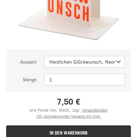
Auswahl
Menge
7,50 €
alle Preise inkl. MwSt., zzgl.
Versandkosten
CO₂-kompensierter Versand mit DHL
IN DEN WARENKORB