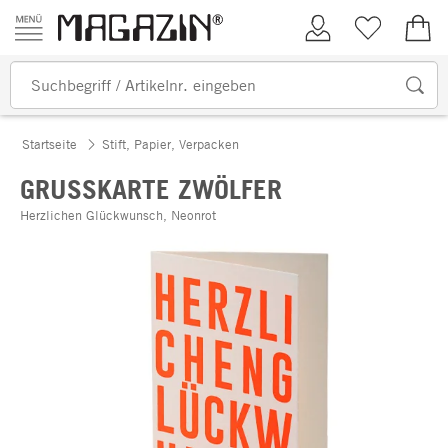
Zum Inhalt springen
Kundenkonto
Merkliste
0,00
Startseite
Stift, Papier, Verpacken
GRUSSKARTE ZWÖLFER
Herzlichen Glückwunsch, Neonrot