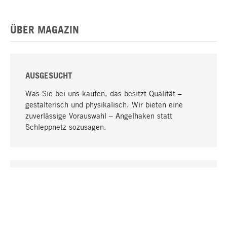
ÜBER MAGAZIN
AUSGESUCHT
Was Sie bei uns kaufen, das besitzt Qualität –
gestalterisch und physikalisch. Wir bieten eine
zuverlässige Vorauswahl – Angelhaken statt
Schleppnetz sozusagen.
Nach oben
EINZIGARTIG
Viele Produkte in unserem Sortiment finden Sie nur
bei uns, darunter die M-Produkte – von MAGAZIN in
Zusammenarbeit mit Designern entwickelt und