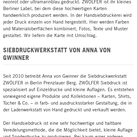
neonrot oder ultramarinblau gedruckt. ZWÖLFER ist ihr kleines
Berliner Label, bei dem diese hochwertigen Karten
handwerklich produziert werden. In der Handsiebdruckerei wird
jeder Druck einzeln von Hand hergestellt. Hier werden Farben
und Materialoberflächen kombiniert, Fotos, Texte und Muster
gestaltet. Wir liefern die Karte mit Umschlag.
SIEBDRUCKWERKSTATT VON ANNA VON
GWINNER
Seit 2010 betreibt Anna von Gwinner die Siebdruckwerkstatt
ZWÖLFER in Berlin Prenzlauer Berg. ZWÖLFER Siebdruck ist
spezialisiert auf Einzeldrucke und kleine Auflagen. Es entstehen
vorwiegend eigene Produkte und Kollektionen – Karten, Shirts,
Tücher & Co. – in farb- und ausdrucksstarker Gestaltung, die in
der Ladenwerkstatt von Hand gedruckt und verkauft werden.
Der Handsiebdruck ist eine sehr hochwertige und haltbare
Veredelungsmethode, die die Möglichkeit bietet, kleine Auflage
und Sonderdrucke zu produzieren. Bei kaum einer anderen