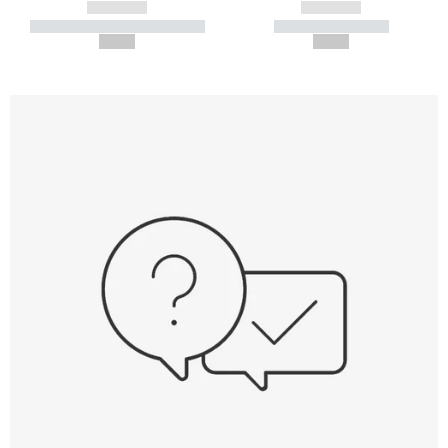
------------
------------
----------- ----------- -----------
----------- -----------
--,-- €
--,-- €