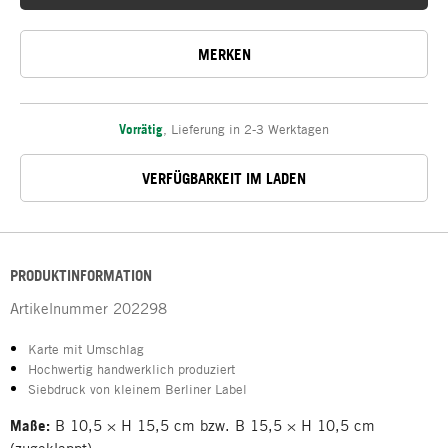
MERKEN
Vorrätig
,
Lieferung in 2-3 Werktagen
VERFÜGBARKEIT IM LADEN
PRODUKTINFORMATION
Artikelnummer
202298
Karte mit Umschlag
Hochwertig handwerklich produziert
Siebdruck von kleinem Berliner Label
Maße:
B 10,5 × H 15,5 cm bzw. B 15,5 × H 10,5 cm