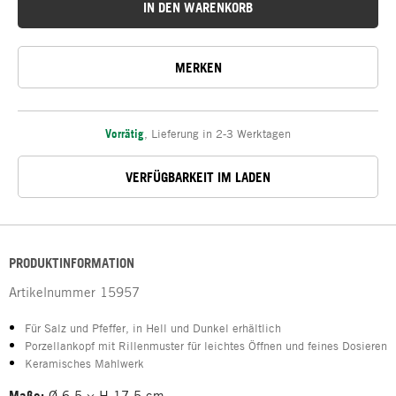
IN DEN WARENKORB
MERKEN
Vorrätig
,
Lieferung in 2-3 Werktagen
VERFÜGBARKEIT IM LADEN
PRODUKTINFORMATION
Artikelnummer
15957
Für Salz und Pfeffer, in Hell und Dunkel erhältlich
Porzellankopf mit Rillenmuster für leichtes Öffnen und feines Dosieren
Keramisches Mahlwerk
Maße:
Ø 6,5 × H 17,5 cm