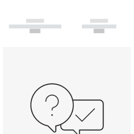
------------
------------
----------- ----------- -----------
----------- -----------
--,-- €
--,-- €