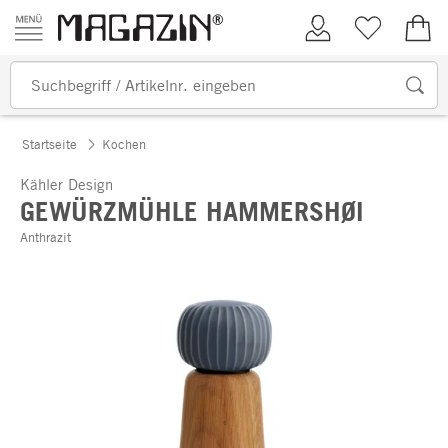
Zum Inhalt springen
Kundenkonto
Merkliste
0,00
Startseite
Kochen
Kähler Design
GEWÜRZMÜHLE HAMMERSHØI
Anthrazit