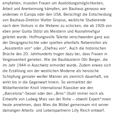
empfahlen, mussten Frauen um Ausbildungsmöglichkeiten,
Arbeit und Anerkennung kämpfen, am Bauhaus genauso wie
anderswo in Europa oder den USA. Berüchtigt die Entscheidung
von Bauhaus-Direktor Walter Gropius, weibliche Studierende
nach dem Vorkurs in die Weberei zu schicken, die ab 1926 von
eben jener Gunta Stölzl als Meisterin und Ausnahmefigur
geleitet wurde. Hoffnungsvolle Talente verschwanden ganz aus
der Designgeschichte oder spielten allenfalls Nebenrollen als
„Assistentin von“ oder „Ehefrau von“. Auch die historischen
Brüche des 20. Jahrhunderts trugen dazu bei, dass Frauen in
Vergessenheit gerieten. Wie die Bauhäuslerin Otti Berger, die
im Jahr 1944 in Auschwitz ermordet wurde. Zudem erwies sich
die Erzählung von der westlichen Moderne als heroische
Schöpfung genialer weißer Männer als ziemlich dauerhaft, sie
wirkt bis in die Gegenwart hinein. So vermarktet der
Möbelhersteller Knoll International Klassiker wie den
„Barcelona“-Sessel oder den „Brno“-Stuhl immer noch als
Entwürfe von Ludwig Mies van der Rohe – obwohl Expert*innen
heute annehmen, dass Mies die Möbel gemeinsam mit seiner
damaligen Arbeits- und Lebenspartnerin Lilly Reich entwarf.