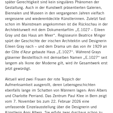
später Gerechtigkeit sind kein singuläres Phänomen der
Gestaltung. Auch in der Kunstwelt präsentierten Galerien,
Biennalen und Museen in den vergangenen Jahren vielfach
vergessene und wiederentdeckte Künstlerinnen. Zuletzt fast
schon im Mainstream angekommen ist die Rückschau in der
Architekturwelt mit dem Dokumentarfilm „E.1027 – Eileen
Gray und das Haus am Meer“. Regisseurin Beatrice Minger
spürt der Geschichte der irischen Architektin und Designerin
Eileen Gray nach – und dem Drama um das von ihr 1929 an
der Côte d’Azur gebaute Haus „E.1027“. Während Grays
gläserner Beistelltisch mit demselben Namen „E.1027“ seit
langem als Ikone der Moderne gilt, wird ihr Gesamtwerk erst
jetzt gewürdigt.
Aktuell wird zwei Frauen der rote Teppich der
Aufmerksamkeit ausgerollt, deren Lebensgeschichten
ebenfalls lange im Schatten von Männern lagen: Anni Albers
und Charlotte Perriand. Das Zentrum Paul Klee in Bern zeigt
vom 7. November bis zum 22. Februar 2026 eine
umfassende Einzelausstellung über die Designerin und
Künstlerin Anni Albers. Sie erfuhr zwar durchaus schon zu