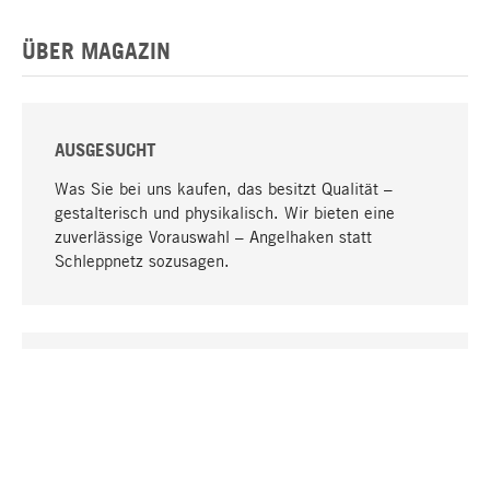
ÜBER MAGAZIN
AUSGESUCHT
Was Sie bei uns kaufen, das besitzt Qualität –
gestalterisch und physikalisch. Wir bieten eine
zuverlässige Vorauswahl – Angelhaken statt
Schleppnetz sozusagen.
Nach oben
EINZIGARTIG
Viele Produkte in unserem Sortiment finden Sie nur
bei uns, darunter die M-Produkte – von MAGAZIN in
Zusammenarbeit mit Designern entwickelt und