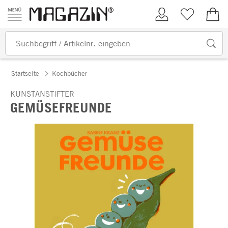
Zum Inhalt springen
Kundenkonto
Merkliste
0,00
Startseite
Kochbücher
KUNSTANSTIFTER
GEMÜSEFREUNDE