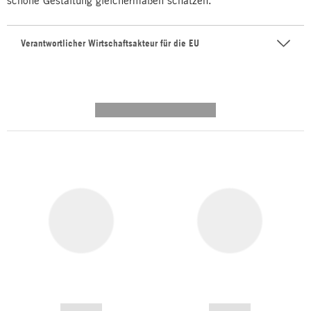
schöne Gestaltung gleichermaßen schätzen.
Verantwortlicher Wirtschaftsakteur für die EU
---------- --------------
------------
------------