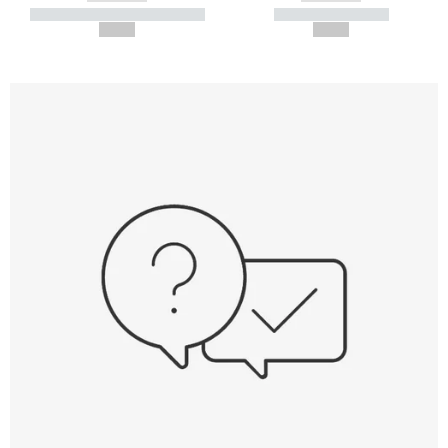
----------- ----------- -----------
----------- -----------
--,-- €
--,-- €