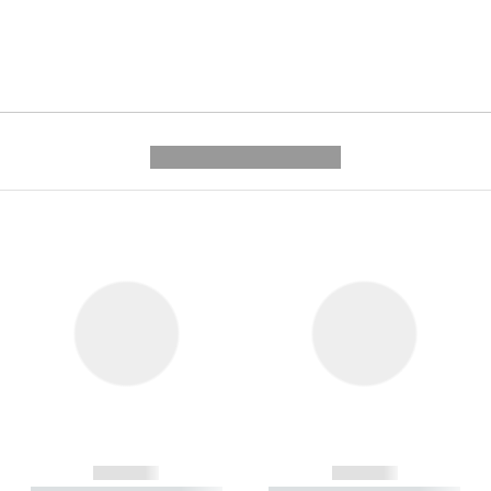
---------- --------------
------------
------------