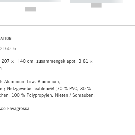
----------- ----------- -----------
-------
--,-- €
--,-- €
ATION
216016
T 207 × H 40 cm, zusammengeklappt: B 81 ×
m
l: Aluminium bzw. Aluminium,
tet; Netzgewebe Textilene® (70 % PVC, 30 %
ßchen: 100 % Polypropylen, Nieten / Schrauben:
sco Favagrossa