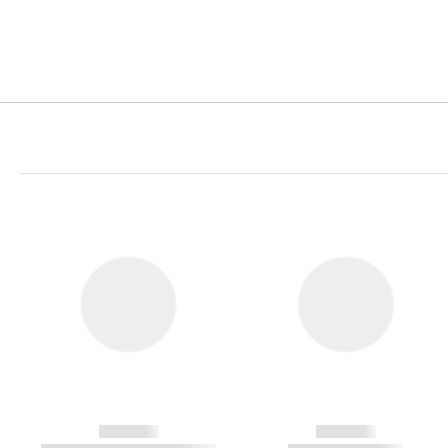
------------
------------