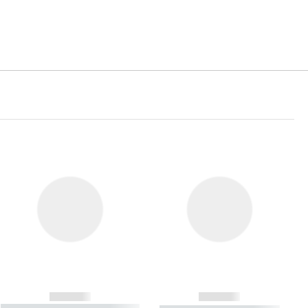
------------
------------
----------- ----------- ----------- ----