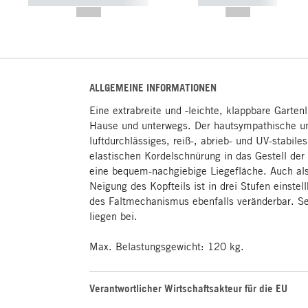
----------- ----------- -----------
----------- -----------
--,-- €
--,-- €
ALLGEMEINE INFORMATIONEN
Eine extrabreite und -leichte, klappbare Garten
Hause und unterwegs. Der hautsympathische un
luftdurchlässiges, reiß-, abrieb- und UV-stabile
elastischen Kordelschnürung in das Gestell der
eine bequem-nachgiebige Liegefläche. Auch als 
Neigung des Kopfteils ist in drei Stufen einstell
des Faltmechanismus ebenfalls veränderbar. Se
liegen bei.
Max. Belastungsgewicht: 120 kg.
Verantwortlicher Wirtschaftsakteur für die EU