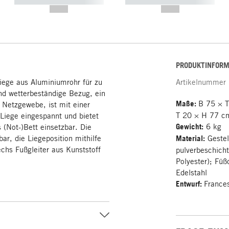
----------- ----------- -----------
----------- ----------- -----------
--,-- €
--,-- €
PRODUKTINFORM
liege aus Aluminiumrohr für zu
Artikelnummer
d wetterbeständige Bezug, ein
Maße:
B 75 × 
s Netzgewebe, ist mit einer
T 20 × H 77 c
 Liege eingespannt und bietet
Gewicht:
6 kg
(Not-)Bett einsetzbar. Die
bar, die Liegeposition mithilfe
Material:
Gestel
chs Fußgleiter aus Kunststoff
pulverbeschich
Polyester); Fü
Edelstahl
Entwurf:
France