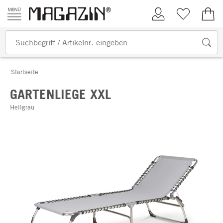
Zum Inhalt springen
Kundenkonto
Merkliste
0,00
Startseite
GARTENLIEGE XXL
Hellgrau