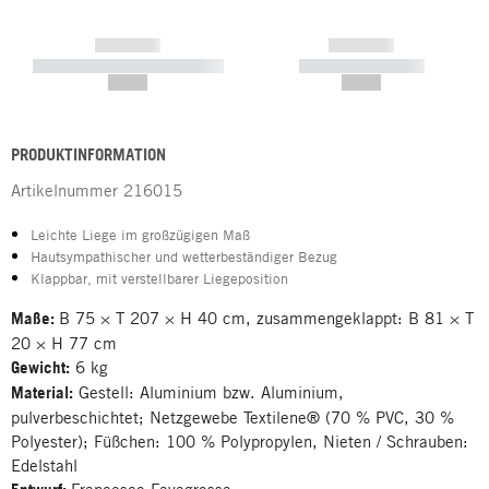
------------
------------
----------- ----------- -----------
----------- -----------
--,-- €
--,-- €
PRODUKTINFORMATION
Artikelnummer
216015
Leichte Liege im großzügigen Maß
Hautsympathischer und wetterbeständiger Bezug
Klappbar, mit verstellbarer Liegeposition
Maße:
B 75 × T 207 × H 40 cm, zusammengeklappt: B 81 × T
20 × H 77 cm
Gewicht:
6 kg
Material:
Gestell: Aluminium bzw. Aluminium,
pulverbeschichtet; Netzgewebe Textilene® (70 % PVC, 30 %
Polyester); Füßchen: 100 % Polypropylen, Nieten / Schrauben:
Edelstahl