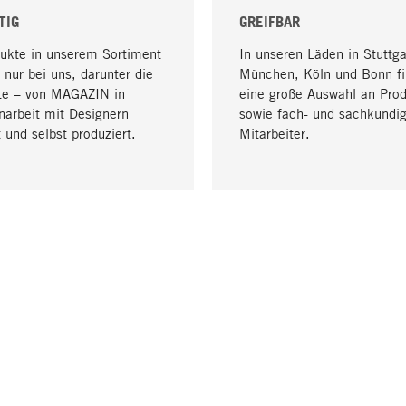
TIG
GREIFBAR
dukte in unserem Sortiment
In unseren Läden in Stuttga
 nur bei uns, darunter die
München, Köln und Bonn fi
te – von MAGAZIN in
eine große Auswahl an Pro
arbeit mit Designern
sowie fach- und sachkundi
 und selbst produziert.
Mitarbeiter.
LIEFERUNG & ZAHLUNG