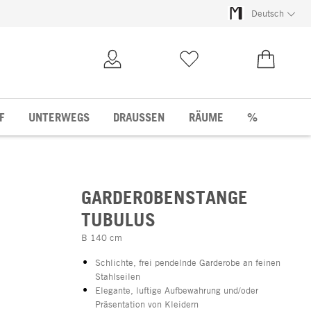
Deutsch
Kundenkonto
Merkliste
0,00 €
F
UNTERWEGS
DRAUSSEN
RÄUME
%
GARDEROBENSTANGE
TUBULUS
B 140 cm
Schlichte, frei pendelnde Garderobe an feinen
Stahlseilen
Elegante, luftige Aufbewahrung und/oder
Präsentation von Kleidern