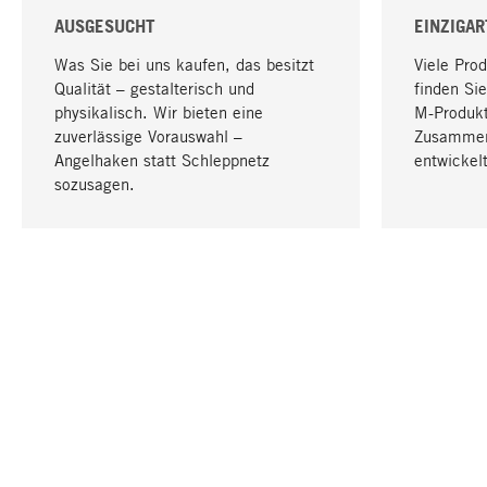
AUSGESUCHT
EINZIGAR
Was Sie bei uns kaufen, das besitzt
Viele Pro
Qualität – gestalterisch und
finden Sie
physikalisch. Wir bieten eine
M-Produk
zuverlässige Vorauswahl –
Zusammen
Angelhaken statt Schleppnetz
entwickelt
sozusagen.
IHRE SPRACHE
Deutsch
KONTAKT
SERVICE