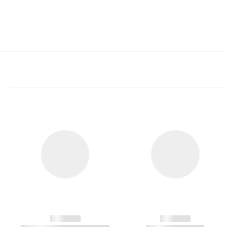
------------
------------