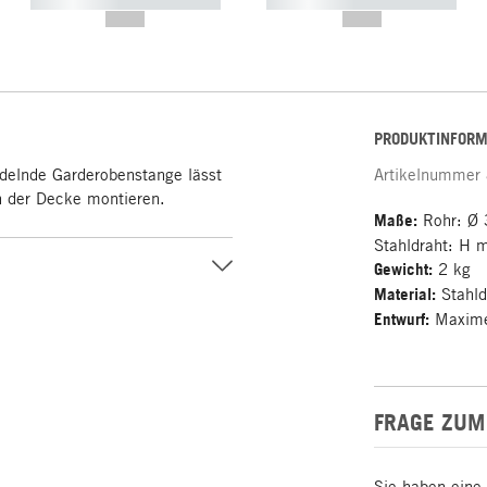
----------- ----------- -----------
----------- ----------- -----------
--,-- €
--,-- €
PRODUKTINFORM
ndelnde Garderobenstange lässt
Artikelnummer
an der Decke montieren.
Maße:
Rohr: Ø 
Stahldraht: H 
Gewicht:
2 kg
Material:
Stahld
Entwurf:
Maxime 
FRAGE ZUM
Sie haben eine