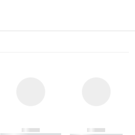
------------
------------
----------- ----------- ----------- ----