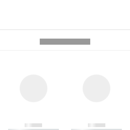
---------- --------------
------------
------------