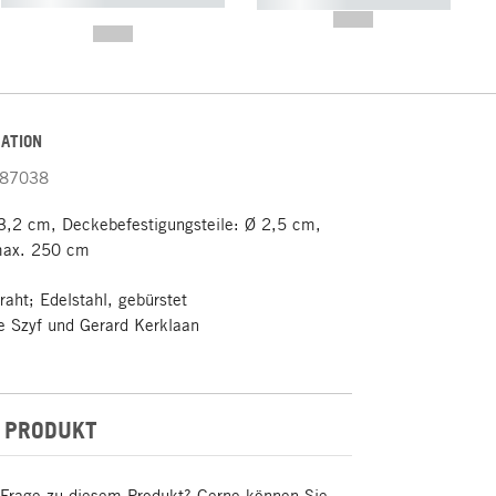
----------- ----------- -----------
-------
--,-- €
--,-- €
ATION
87038
3,2 cm, Deckebefestigungsteile: Ø 2,5 cm,
max. 250 cm
raht; Edelstahl, gebürstet
Szyf und Gerard Kerklaan
 PRODUKT
 Frage zu diesem Produkt? Gerne können Sie