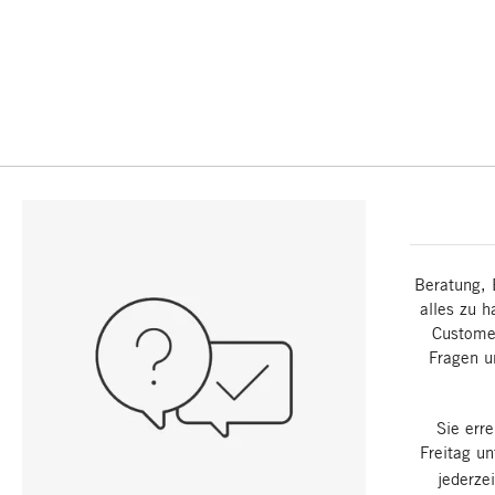
Beratung, 
alles zu h
Customer
Fragen u
Sie err
Freitag u
jederze