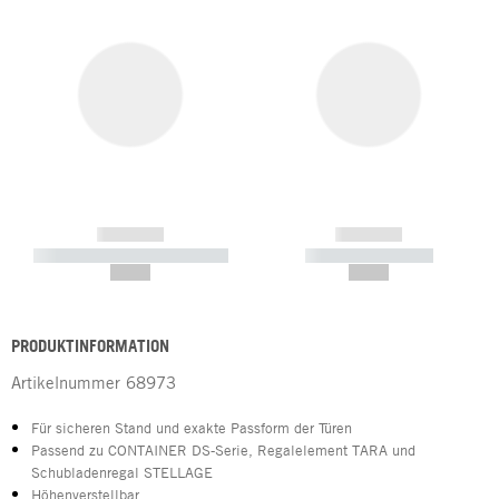
------------
------------
----------- ----------- -----------
----------- -----------
--,-- €
--,-- €
PRODUKTINFORMATION
Artikelnummer
68973
Für sicheren Stand und exakte Passform der Türen
Passend zu CONTAINER DS-Serie, Regalelement TARA und
Schubladenregal STELLAGE
Höhenverstellbar