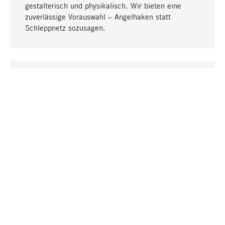
gestalterisch und physikalisch. Wir bieten eine
zuverlässige Vorauswahl – Angelhaken statt
Schleppnetz sozusagen.
Nach oben
EINZIGARTIG
Viele Produkte in unserem Sortiment finden Sie nur
bei uns, darunter die M-Produkte – von MAGAZIN in
Zusammenarbeit mit Designern entwickelt und
selbst produziert.
GREIFBAR
In unseren Läden in Stuttgart, München, Köln und
Bonn finden Sie eine große Auswahl an Produkten