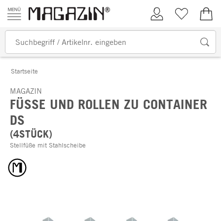
Zum Inhalt springen
Kundenkonto
Merkliste
0,00
Startseite
MAGAZIN
FÜSSE UND ROLLEN ZU CONTAINER D
S
(4STÜCK)
Stellfüße mit Stahlscheibe