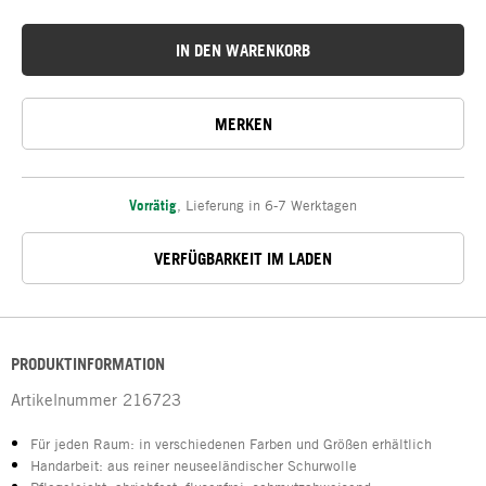
IN DEN WARENKORB
MERKEN
Vorrätig
,
Lieferung in 6-7 Werktagen
VERFÜGBARKEIT IM LADEN
PRODUKTINFORMATION
Artikelnummer
216723
Für jeden Raum: in verschiedenen Farben und Größen erhältlich
Handarbeit: aus reiner neuseeländischer Schurwolle