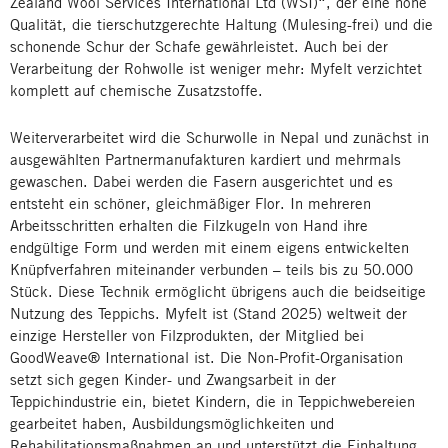
Zealand Wool Services International Ltd (WSI)“, der eine hohe
Qualität, die tierschutzgerechte Haltung (Mulesing-frei) und die
schonende Schur der Schafe gewährleistet. Auch bei der
Verarbeitung der Rohwolle ist weniger mehr: Myfelt verzichtet
komplett auf chemische Zusatzstoffe.
Weiterverarbeitet wird die Schurwolle in Nepal und zunächst in
ausgewählten Partnermanufakturen kardiert und mehrmals
gewaschen. Dabei werden die Fasern ausgerichtet und es
entsteht ein schöner, gleichmäßiger Flor. In mehreren
Arbeitsschritten erhalten die Filzkugeln von Hand ihre
endgültige Form und werden mit einem eigens entwickelten
Knüpfverfahren miteinander verbunden – teils bis zu 50.000
Stück. Diese Technik ermöglicht übrigens auch die beidseitige
Nutzung des Teppichs. Myfelt ist (Stand 2025) weltweit der
einzige Hersteller von Filzprodukten, der Mitglied bei
GoodWeave® International ist. Die Non-Profit-Organisation
setzt sich gegen Kinder- und Zwangsarbeit in der
Teppichindustrie ein, bietet Kindern, die in Teppichwebereien
gearbeitet haben, Ausbildungsmöglichkeiten und
Rehabilitationsmaßnahmen an und unterstützt die Einhaltung