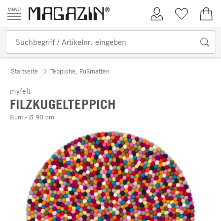
Zum Inhalt springen
Kundenkonto
Merkliste
0,00
Startseite
Teppiche, Fußmatten
myfelt
FILZKUGELTEPPICH
Bunt - Ø 90 cm