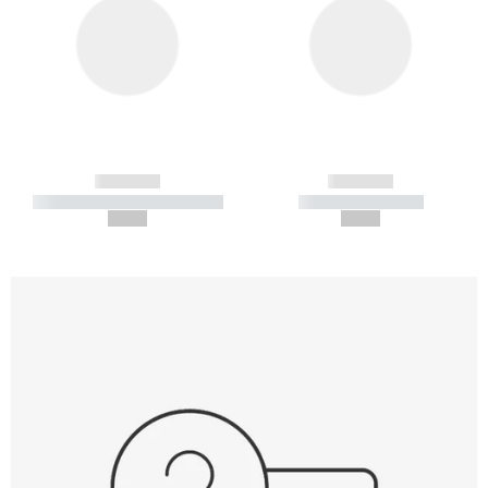
------------
------------
----------- ----------- -----------
----------- -----------
--,-- €
--,-- €