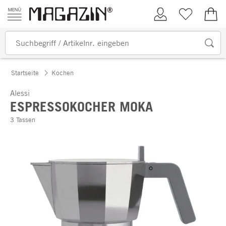
Zum Inhalt springen
Kundenkonto
Merkliste
0,00
Startseite
Kochen
Alessi
ESPRESSOKOCHER MOKA
3 Tassen