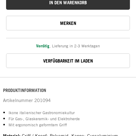
IN DEN WARENKORB
MERKEN
Vorrätig
,
Lieferung in 2-3 Werktagen
VERFÜGBARKEIT IM LADEN
PRODUKTINFORMATION
Artikelnummer
201094
Ikone italienischer Gastronomiekultur
Für Gas-, Glaskeramik- und Elektroherde
Mit ergonomisch geformtem Griff
Material:
Griff / Knopf: Polyamid, Kanne: Gussaluminium