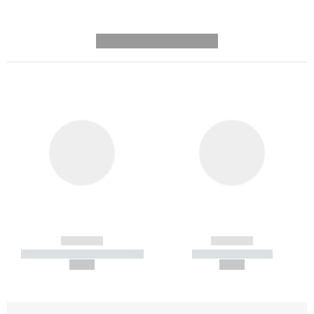
---------- --------------
------------
------------
----------- ----------- -----------
----------- -----------
--,-- €
--,-- €