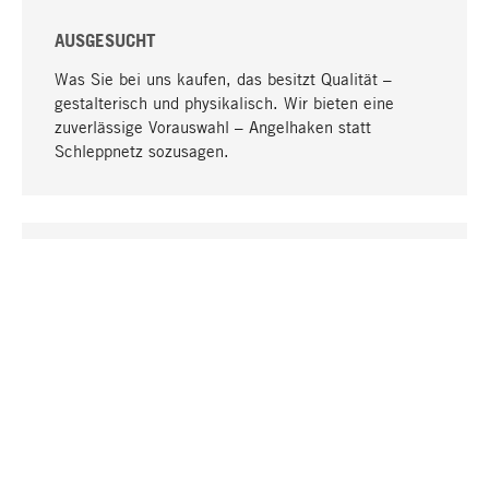
AUSGESUCHT
Was Sie bei uns kaufen, das besitzt Qualität –
gestalterisch und physikalisch. Wir bieten eine
zuverlässige Vorauswahl – Angelhaken statt
Schleppnetz sozusagen.
Nach oben
EINZIGARTIG
Viele Produkte in unserem Sortiment finden Sie nur
bei uns, darunter die M-Produkte – von MAGAZIN in
Zusammenarbeit mit Designern entwickelt und
selbst produziert.