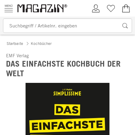
Zum Inhalt springen
Kundenkonto
Merkliste
0,00
Startseite
Kochbücher
EMF Verlag
DAS EINFACHSTE KOCHBUCH DER
WELT