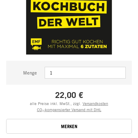
Menge
22,00 €
alle Preise inkl. MwSt., zzgl.
Versandkosten
CO₂-kompensierter Versand mit DHL
MERKEN