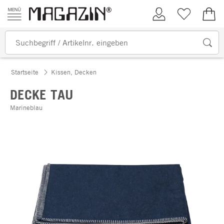
Zum Inhalt springen
Kundenkonto
Merkliste
0,00
Startseite
Kissen, Decken
DECKE TAU
Marineblau