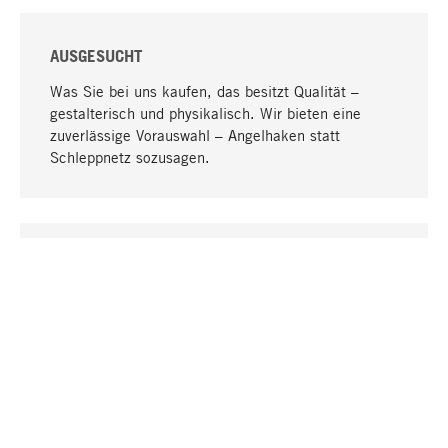
AUSGESUCHT
Was Sie bei uns kaufen, das besitzt Qualität –
gestalterisch und physikalisch. Wir bieten eine
zuverlässige Vorauswahl – Angelhaken statt
Schleppnetz sozusagen.
Nach oben
EINZIGARTIG
Viele Produkte in unserem Sortiment finden Sie nur
bei uns, darunter die M-Produkte – von MAGAZIN in
Zusammenarbeit mit Designern entwickelt und
selbst produziert.