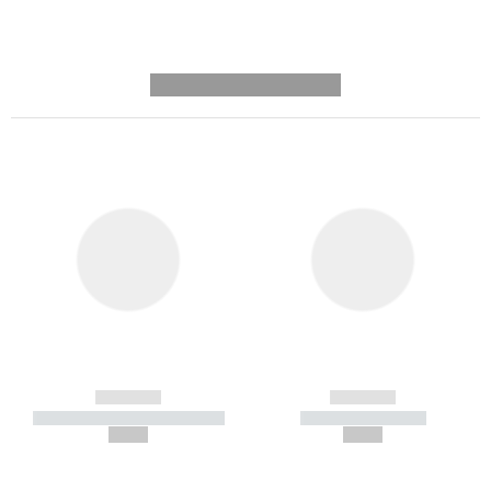
---------- --------------
------------
------------
----------- ----------- -----------
----------- -----------
--,-- €
--,-- €