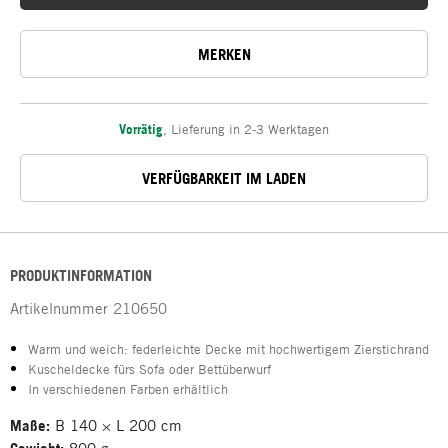
MERKEN
Vorrätig
,
Lieferung in 2-3 Werktagen
VERFÜGBARKEIT IM LADEN
PRODUKTINFORMATION
Artikelnummer
210650
Warm und weich: federleichte Decke mit hochwertigem Zierstichrand
Kuscheldecke fürs Sofa oder Bettüberwurf
In verschiedenen Farben erhältlich
Maße:
B 140 × L 200 cm