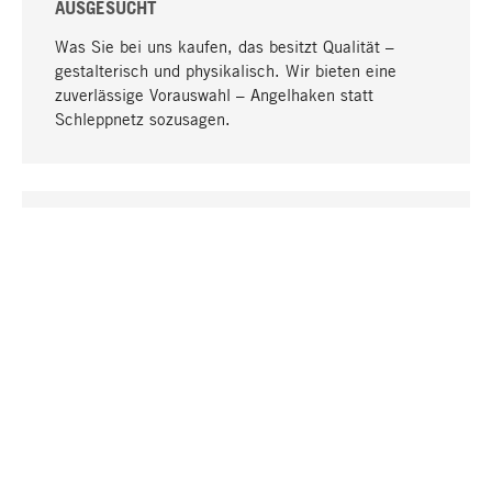
AUSGESUCHT
Was Sie bei uns kaufen, das besitzt Qualität –
gestalterisch und physikalisch. Wir bieten eine
zuverlässige Vorauswahl – Angelhaken statt
Schleppnetz sozusagen.
Nach oben
EINZIGARTIG
Viele Produkte in unserem Sortiment finden Sie nur
bei uns, darunter die M-Produkte – von MAGAZIN in
Zusammenarbeit mit Designern entwickelt und
selbst produziert.
GREIFBAR