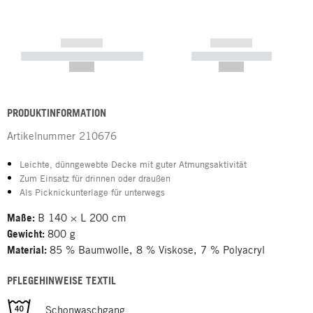
------------
------------
----------- ----------- -----------
----------- -----------
--,-- €
--,-- €
PRODUKTINFORMATION
Artikelnummer
210676
Leichte, dünngewebte Decke mit guter Atmungsaktivität
Zum Einsatz für drinnen oder draußen
Als Picknickunterlage für unterwegs
Maße:
B 140 × L 200 cm
Gewicht:
800 g
Material:
85 % Baumwolle, 8 % Viskose, 7 % Polyacryl
PFLEGEHINWEISE TEXTIL
Schonwaschgang