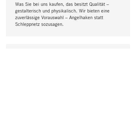
Was Sie bei uns kaufen, das besitzt Qualität –
gestalterisch und physikalisch. Wir bieten eine
zuverlässige Vorauswahl – Angelhaken statt
Schleppnetz sozusagen.
Nach oben
EINZIGARTIG
Viele Produkte in unserem Sortiment finden Sie nur
bei uns, darunter die M-Produkte – von MAGAZIN in
Zusammenarbeit mit Designern entwickelt und
selbst produziert.
GREIFBAR
In unseren Läden in Stuttgart, München, Köln und