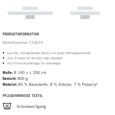
------------
------------
----------- ----------- -----------
----------- -----------
--,-- €
--,-- €
PRODUKTINFORMATION
Artikelnummer
210675
Leichte, dünngewebte Decke mit guter Atmungsaktivität
Zum Einsatz für drinnen oder draußen
Als Picknickunterlage für unterwegs
Maße:
B 140 × L 200 cm
Gewicht:
800 g
Material:
85 % Baumwolle, 8 % Viskose, 7 % Polyacryl
PFLEGEHINWEISE TEXTIL
Schonwaschgang