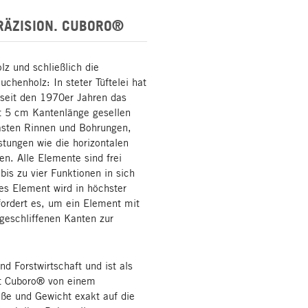
RÄZISION. CUBORO®
lz und schließlich die
chenholz: In steter Tüftelei hat
 seit den 1970er Jahren das
t 5 cm Kantenlänge gesellen
rästen Rinnen und Bohrungen,
stungen wie die horizontalen
n. Alle Elemente sind frei
bis zu vier Funktionen in sich
es Element wird in höchster
rfordert es, um ein Element mit
eschliffenen Kanten zur
 Forstwirtschaft und ist als
sst Cuboro® von einem
röße und Gewicht exakt auf die