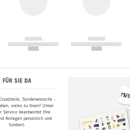
------------
------------
----------- ----------- -----------
----------- ----------- -----------
--,-- €
--,-- €
FÜR SIE DA
Ersatzteile, Sonderwünsche -
aben, vieles zu lösen! Unser
 Service beantwortet Ihre
nd Anliegen persönlich und
fundiert.