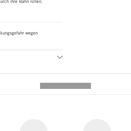
urch ihre Bahn rollen.
ickungsgefahr wegen
---------- --------------