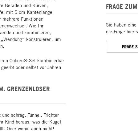
lte Geraden und Kurven,
FRAGE ZUM
rfel mit 5 cm Kantenlänge
ar mehrere Funktionen
Sie haben eine
benenwechsel. Wie Ihr
die Frage hier 
 wenden und kombinieren,
lle „Wendung“ konstruieren, um
en.
FRAGE 
eren Cuboro®-Set kombinierbar
t geerbt oder selbst vor Jahren
M. GRENZENLOSER
und schräg, Tunnel, Trichter
hr Kind heraus, was die Kugel
llt. Oder wohin auch nicht!