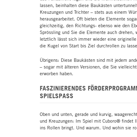
lassen, beinhalten diese Baukästen untertunne
Kreuzungen und Trichter – stets aus einem Wü
herausgearbeitet. Oft bieten die Elemente sog
gleichzeitig, den Richtungs- ebenso wie den E
Sprössling und Sie die Elemente auch drehen,
letztlich lässt sich immer wieder eine origine
die Kugel von Start bis Ziel durchrollen zu lass
Übrigens: Diese Baukästen sind mit jedem and
– sogar mit älteren Versionen, die Sie vielleich
erworben haben.
FASZINIERENDES FÖRDERPROGRAM
SPIELSPASS
Oben und unten, gerade und kurvig, waagerecht 
und Kreuzungen: Im Spiel mit Cuboro® findet I
ins Rollen bringt. Und warum. Und wohin sie ro