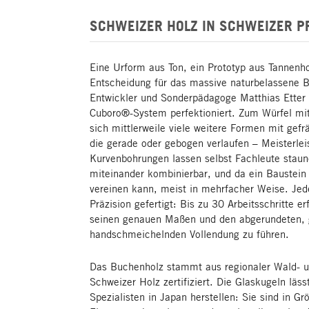
SCHWEIZER HOLZ IN SCHWEIZER P
Eine Urform aus Ton, ein Prototyp aus Tannenho
Entscheidung für das massive naturbelassene Bu
Entwickler und Sonderpädagoge Matthias Etter
Cuboro®-System perfektioniert. Zum Würfel mi
sich mittlerweile viele weitere Formen mit gef
die gerade oder gebogen verlaufen – Meisterlei
Kurvenbohrungen lassen selbst Fachleute staune
miteinander kombinierbar, und da ein Baustein 
vereinen kann, meist in mehrfacher Weise. Jed
Präzision gefertigt: Bis zu 30 Arbeitsschritte e
seinen genauen Maßen und den abgerundeten, g
handschmeichelnden Vollendung zu führen.
Das Buchenholz stammt aus regionaler Wald- und
Schweizer Holz zertifiziert. Die Glaskugeln lä
Spezialisten in Japan herstellen: Sie sind in G