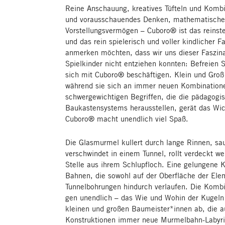
Reine Anschauung, kreatives Tüfteln und Kombi
und vorausschauendes Denken, mathematische
Vorstellungsvermögen – Cuboro® ist das reinst
und das rein spielerisch und voller kindlicher 
anmerken möchten, dass wir uns dieser Faszin
Spielkinder nicht entziehen konnten: Befreien 
sich mit Cuboro® beschäftigen. Klein und Groß
während sie sich an immer neuen Kombinatione
schwergewichtigen Begriffen, die die pädagogis
Baukastensystems herausstellen, gerät das Wic
Cuboro® macht unendlich viel Spaß.
Die Glasmurmel kullert durch lange Rinnen, sa
verschwindet in einem Tunnel, rollt verdeckt wei
Stelle aus ihrem Schlupfloch. Eine gelungene 
Bahnen, die sowohl auf der Oberfläche der Ele
Tunnelbohrungen hindurch verlaufen. Die Kombi
gen unendlich – das Wie und Wohin der Kugeln
kleinen und großen Baumeister*innen ab, die a
Konstruktionen immer neue Murmelbahn-Labyri