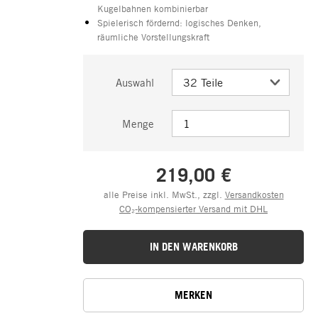
Kugelbahnen kombinierbar
Spielerisch fördernd: logisches Denken,
räumliche Vorstellungskraft
Auswahl
Menge
219,00 €
alle Preise inkl. MwSt., zzgl.
Versandkosten
CO₂-kompensierter Versand mit DHL
IN DEN WARENKORB
MERKEN