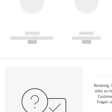
------------
------------
----------- ----------- -----------
----------- -----------
--,-- €
--,-- €
Beratung, 
alles zu h
Customer
Fragen u