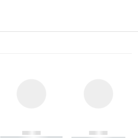
------------
------------
----------- ----------- ----------- ----