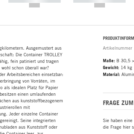
----------- ----------- -----------
----------- ----------- -----------
--,-- €
--,-- €
PRODUKTINFORM
ugkilometern. Ausgemustert aus
Artikelnummer
lschaft: Die Container TROLLEY
Maße:
B 30,5 ×
ähig, fein patiniert und tragen
Gewicht:
14 kg
r wohl schon überall war?
oder Arbeitsbereichen einsetzbar:
Material:
Alumin
erbringung von Vorräten, im
 als idealen Platz für Papier
 besitzen einen umlaufenden
lächen aus kunststoffbezogenem
FRAGE ZUM
strierollen mit
ung. Jeder einzelne Container
gereinigt. Seine integrierten
Sie haben eine
hubladen aus Kunststoff oder
die Frage hier 
e Container leer, zur