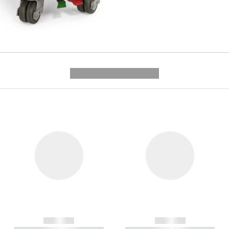
---------- --------------
------------
------------