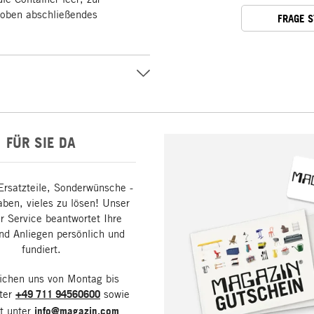
h oben abschließendes
FRAGE 
FÜR SIE DA
Ersatzteile, Sonderwünsche -
aben, vieles zu lösen! Unser
 Service beantwortet Ihre
nd Anliegen persönlich und
fundiert.
eichen uns von Montag bis
nter
+49 711 94560600
sowie
it unter
info@magazin.com