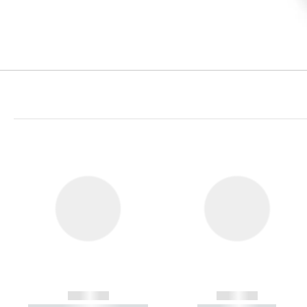
------------
------------