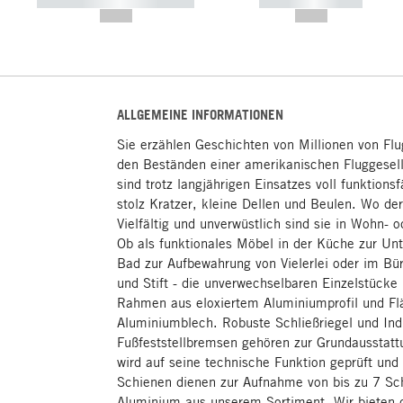
----------- ----------- -----------
----------- -----------
--,-- €
--,-- €
ALLGEMEINE INFORMATIONEN
Sie erzählen Geschichten von Millionen von Fl
den Beständen einer amerikanischen Fluggesel
sind trotz langjährigen Einsatzes voll funktionsf
stolz Kratzer, kleine Dellen und Beulen. Wo de
Vielfältig und unverwüstlich sind sie in Wohn- 
Ob als funktionales Möbel in der Küche zur Unt
Bad zur Aufbewahrung von Vielerlei oder im Büro
und Stift - die unverwechselbaren Einzelstücke
Rahmen aus eloxiertem Aluminiumprofil und F
Aluminiumblech. Robuste Schließriegel und Indu
Fußfeststellbremsen gehören zur Grundausstatt
wird auf seine technische Funktion geprüft und 
Schienen dienen zur Aufnahme von bis zu 7 Sc
Aluminium aus unserem Sortiment. Wir bieten di