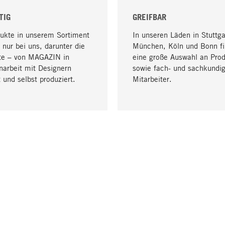
TIG
GREIFBAR
dukte in unserem Sortiment
In unseren Läden in Stuttga
 nur bei uns, darunter die
München, Köln und Bonn fi
te – von MAGAZIN in
eine große Auswahl an Pro
arbeit mit Designern
sowie fach- und sachkundi
 und selbst produziert.
Mitarbeiter.
LIEFERUNG & ZAHLUNG