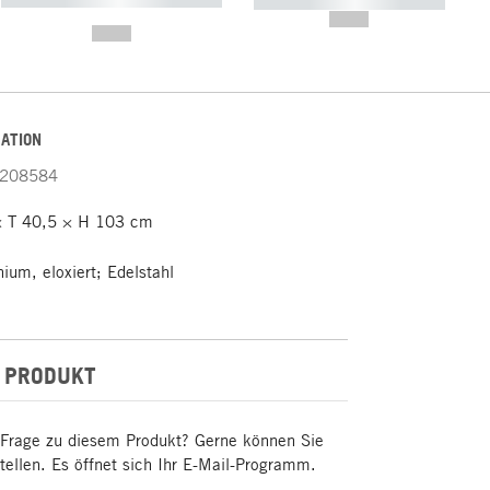
----------- ----------- -----------
-------
--,-- €
--,-- €
ATION
208584
 T 40,5 × H 103 cm
ium, eloxiert; Edelstahl
 PRODUKT
 Frage zu diesem Produkt? Gerne können Sie
stellen. Es öffnet sich Ihr E-Mail-Programm.