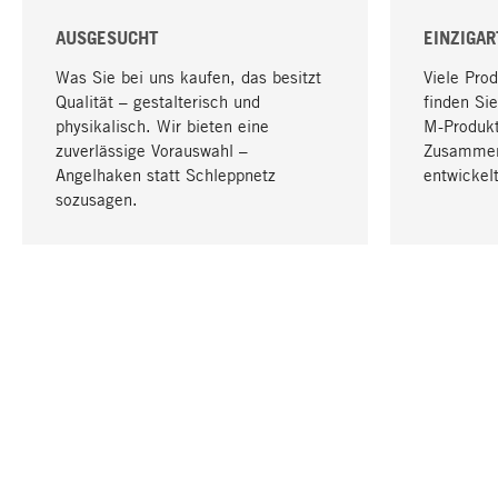
AUSGESUCHT
EINZIGAR
Was Sie bei uns kaufen, das besitzt
Viele Pro
Qualität – gestalterisch und
finden Sie
physikalisch. Wir bieten eine
M-Produk
zuverlässige Vorauswahl –
Zusammen
Angelhaken statt Schleppnetz
entwickelt
sozusagen.
IHRE SPRACHE
Deutsch
KONTAKT
SERVICE