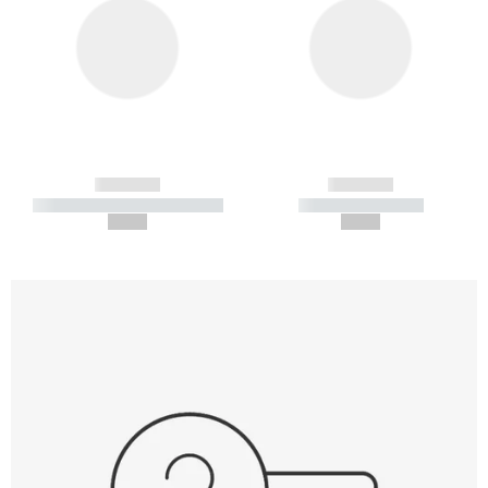
------------
------------
----------- ----------- -----------
----------- -----------
--,-- €
--,-- €