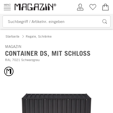
Zum Inhalt springen
Kundenkonto
Merkliste
0,00
Startseite
Regale, Schränke
MAGAZIN
CONTAINER DS, MIT SCHLOSS
RAL 7021 Schwarzgrau