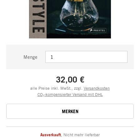
Menge
32,00 €
alle Preise inkl. MwSt., zzgl.
Versandkosten
CO₂-kompensierter Versand mit DHL
MERKEN
Ausverkauft
,
Nicht mehr lieferbar