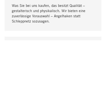
Was Sie bei uns kaufen, das besitzt Qualität –
gestalterisch und physikalisch. Wir bieten eine
zuverlässige Vorauswahl – Angelhaken statt
Schleppnetz sozusagen.
Nach oben
EINZIGARTIG
Viele Produkte in unserem Sortiment finden Sie nur
bei uns, darunter die M-Produkte – von MAGAZIN in
Zusammenarbeit mit Designern entwickelt und
selbst produziert.
GREIFBAR
In unseren Läden in Stuttgart, München, Köln und