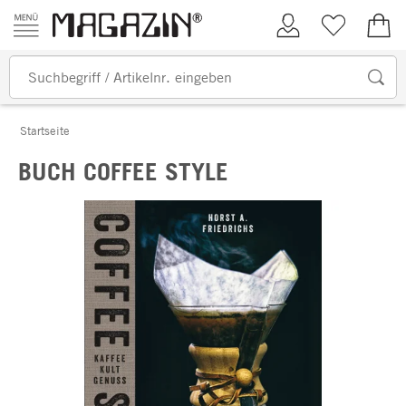
Zum Inhalt springen
Kundenkonto
Merkliste
0,00
Startseite
BUCH COFFEE STYLE