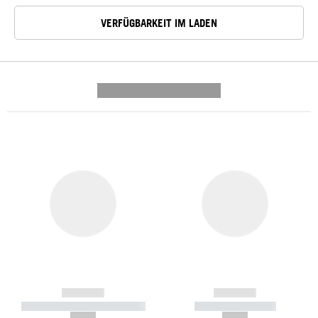
VERFÜGBARKEIT IM LADEN
---------- --------------
------------
------------
----------- ----------- -----------
----------- -----------
--,-- €
--,-- €