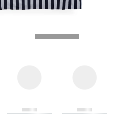
---------- --------------
------------
------------