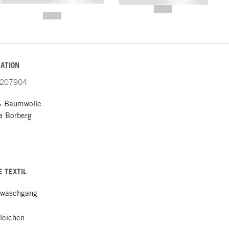
----------- ----------- -----------
-------
--,-- €
--,-- €
ATION
207904
 Baumwolle
 Borberg
E TEXTIL
lwaschgang
leichen