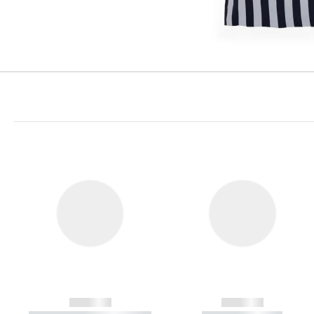
------------
------------