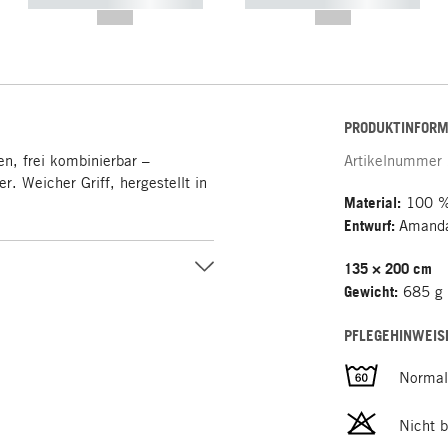
----------- ----------- -----------
----------- ----------- -----------
--,-- €
--,-- €
PRODUKTINFORM
en, frei kombinierbar –
Artikelnummer
. Weicher Griff, hergestellt in
Material:
100 %
Entwurf:
Amanda
135 × 200 cm
Gewicht:
685 g
PFLEGEHINWEIS
Norma
Nicht b