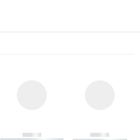
------------
------------
----------- ----------- ----------- ----