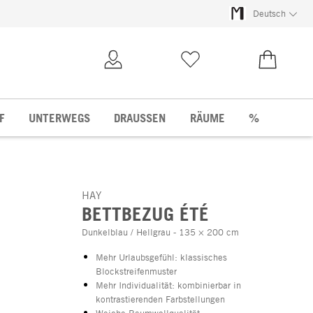
Deutsch
Kundenkonto
Merkliste
0,00 €
F
UNTERWEGS
DRAUSSEN
RÄUME
%
HAY
BETTBEZUG ÉTÉ
Dunkelblau / Hellgrau - 135 × 200 cm
Mehr Urlaubsgefühl: klassisches
Blockstreifenmuster
Mehr Individualität: kombinierbar in
kontrastierenden Farbstellungen
Weiche Baumwollqualität