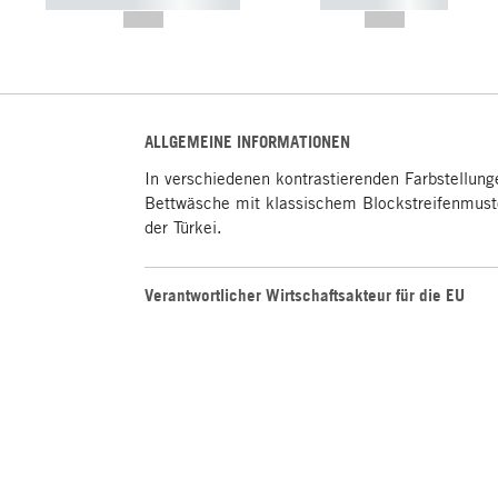
----------- ----------- -----------
----------- -----------
--,-- €
--,-- €
ALLGEMEINE INFORMATIONEN
In verschiedenen kontrastierenden Farbstellung
Bettwäsche mit klassischem Blockstreifenmuster
der Türkei.
Verantwortlicher Wirtschaftsakteur für die EU