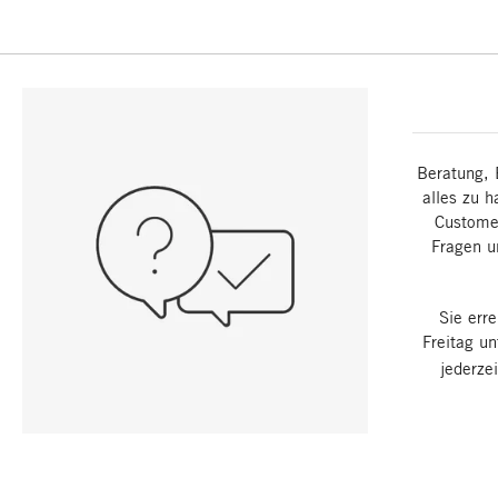
Beratung, 
alles zu h
Customer
Fragen u
Sie err
Freitag u
jederze