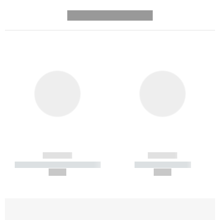
---------- --------------
------------
------------
----------- ----------- -----------
----------- -----------
--,-- €
--,-- €