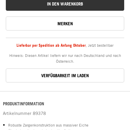
IN DEN WARENKORB
MERKEN
Lieferbar per Spedition ab Anfang Oktober
,
Jetzt bestellbar
Hinweis: Diesen Artikel liefern wir nur nach Deutschland und nach
Österreich.
VERFÜGBARKEIT IM LADEN
PRODUKTINFORMATION
Artikelnummer
89378
Robuste Zargenkonstruktion aus massiver Eiche