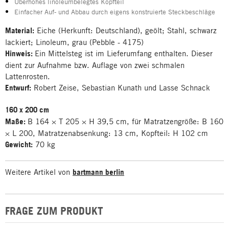
Überhohes linoleumbelegtes Kopfteil
Einfacher Auf- und Abbau durch eigens konstruierte Steckbeschläge
Material:
Eiche (Herkunft: Deutschland), geölt; Stahl, schwarz
lackiert; Linoleum, grau (Pebble - 4175)
Hinweis:
Ein Mittelsteg ist im Lieferumfang enthalten. Dieser
dient zur Aufnahme bzw. Auflage von zwei schmalen
Lattenrosten.
Entwurf:
Robert Zeise, Sebastian Kunath und Lasse Schnack
160 x 200 cm
Maße:
B 164 × T 205 × H 39,5 cm, für Matratzengröße: B 160
× L 200, Matratzenabsenkung: 13 cm, Kopfteil: H 102 cm
Gewicht:
70 kg
Weitere Artikel von
bartmann berlin
FRAGE ZUM PRODUKT