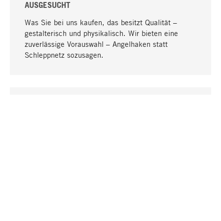
AUSGESUCHT
Was Sie bei uns kaufen, das besitzt Qualität –
gestalterisch und physikalisch. Wir bieten eine
zuverlässige Vorauswahl – Angelhaken statt
Schleppnetz sozusagen.
Nach oben
EINZIGARTIG
Viele Produkte in unserem Sortiment finden Sie nur
bei uns, darunter die M-Produkte – von MAGAZIN in
Zusammenarbeit mit Designern entwickelt und
selbst produziert.
GREIFBAR