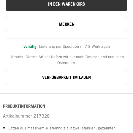
IN DEN WARENKORB
MERKEN
Vorrätig
,
Lieferung per Spedition in 7-8 Werktagen
Hinweis: Diesen Artikel liefern wir nur nach Deutschland und nach
Österreich.
VERFÜGBARKEIT IM LADEN
PRODUKTINFORMATION
Artikelnummer
217328
Latten aus massivem Kiefernholz auf zwei stabilen, gezahnten