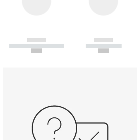
------------
------------
----------- ----------- -----------
----------- -----------
--,-- €
--,-- €