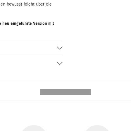
en bewusst leicht über die
e neu eingeführte Version mit
---------- --------------