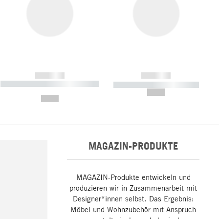
------------
------------
----------- ----------- ----------- ----
----------- ----------- -----------
-------
--,-- €
--,-- €
MAGAZIN-PRODUKTE
MAGAZIN-Produkte entwickeln und
produzieren wir in Zusammenarbeit mit
Designer*innen selbst. Das Ergebnis:
Möbel und Wohnzubehör mit Anspruch