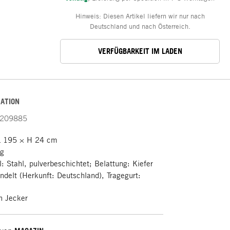
Hinweis: Diesen Artikel liefern wir nur nach
Deutschland und nach Österreich.
VERFÜGBARKEIT IM LADEN
ATION
209885
L 195 × H 24 cm
kg
l: Stahl, pulverbeschichtet; Belattung: Kiefer
delt (Herkunft: Deutschland), Tragegurt:
n Jecker