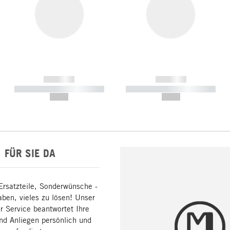
------------
------------
----------- ----------- -----------
----------- ----------- -----------
--,-- €
--,-- €
FÜR SIE DA
Ersatzteile, Sonderwünsche -
aben, vieles zu lösen! Unser
 Service beantwortet Ihre
nd Anliegen persönlich und