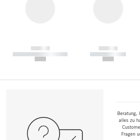
------------
------------
----------- ----------- -----------
----------- -----------
--,-- €
--,-- €
Beratung, 
alles zu h
Customer
Fragen u