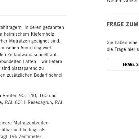
Weitere Artikel
FRAGE ZUM
ahlträgern, in deren gezahnten
em heimischem Kiefernholz
cher Matratzen geeignet sind.
Sie haben eine
ktonischen Anmutung wird
die Frage hier 
ßen Zeitaufwand schnell auf-
bündelten Latten – wir liefern
FRAGE 
 sind platzsparend zu
en zusätzlichen Bedarf schnell
en Breiten 90, 140, 160 und
ge, RAL 6011 Resedagrün, RAL
einere Matratzenbreiten
ichtbar und bedingt als
trägt 195 Zentimeter –