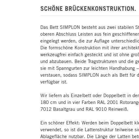
SCHÖNE BRÜCKENKONSTRUKTION.
Das Bett SIMPLON besteht aus zwei stabilen St
oberen Abschluss Leisten aus fein geschliffen
eingelegt werden, die zur Auflage unterschiedli
Die formschöne Konstruktion mit ihrer archite
werkzeugfrei einfach gesteckt und ist ohne gro
und abzubauen. Beide Tragstrukturen und die ge
sie mit Spanngurten zur leichten Handhabung –
verstauen, sodass SIMPLON auch als Bett für d
verfügbar ist.
Wir liefern als Einzelbett oder Doppelbett in d
180 cm und in vier Farben RAL 2001 Rotoran
7012 Basaltgrau und RAL 9010 Reinweiß.
Ein schöner Effekt: Werden beim Doppelbett kl
verwendet, so ist die Lattenstruktur teilweise s
Ablagefläche nutzbar. Die Länge der Latten be