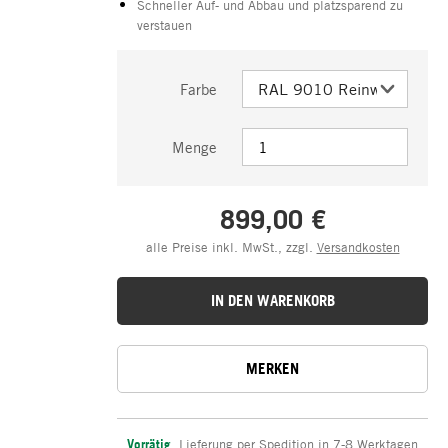
Schneller Auf- und Abbau und platzsparend zu
verstauen
Farbe
Menge
899,00 €
alle Preise inkl. MwSt., zzgl.
Versandkosten
IN DEN WARENKORB
MERKEN
Vorrätig
,
Lieferung per Spedition in 7-8 Werktagen