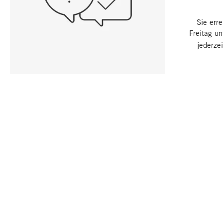
Sie err
Freitag u
jederze