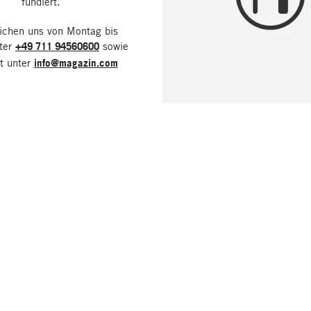
fundiert.
eichen uns von Montag bis
nter
+49 711 94560600
sowie
it unter
info@magazin.com