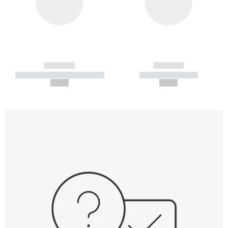
------------
------------
----------- ----------- -----------
----------- -----------
--,-- €
--,-- €