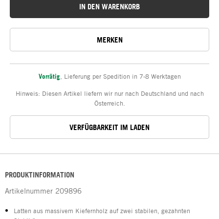
IN DEN WARENKORB
MERKEN
Vorrätig
,
Lieferung per Spedition in 7-8 Werktagen
Hinweis: Diesen Artikel liefern wir nur nach Deutschland und nach
Österreich.
VERFÜGBARKEIT IM LADEN
PRODUKTINFORMATION
Artikelnummer
209896
Latten aus massivem Kiefernholz auf zwei stabilen, gezahnten