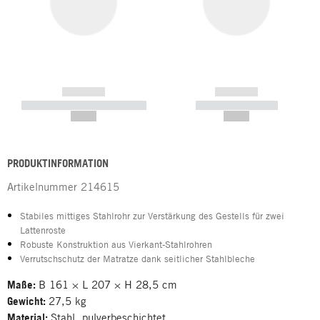
------------
------------
----------- ----------- -----------
----------- -----------
--,-- €
--,-- €
PRODUKTINFORMATION
Artikelnummer
214615
Stabiles mittiges Stahlrohr zur Verstärkung des Gestells für zwei
Lattenroste
Robuste Konstruktion aus Vierkant-Stahlrohren
Verrutschschutz der Matratze dank seitlicher Stahlbleche
Maße:
B 161 × L 207 × H 28,5 cm
Gewicht:
27,5 kg
Material:
Stahl, pulverbeschichtet