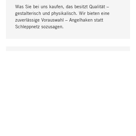
Was Sie bei uns kaufen, das besitzt Qualität –
gestalterisch und physikalisch. Wir bieten eine
zuverlässige Vorauswahl – Angelhaken statt
Schleppnetz sozusagen.
Nach oben
EINZIGARTIG
Viele Produkte in unserem Sortiment finden Sie nur
bei uns, darunter die M-Produkte – von MAGAZIN in
Zusammenarbeit mit Designern entwickelt und
selbst produziert.
GREIFBAR
In unseren Läden in Stuttgart, München, Köln und