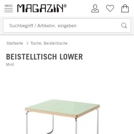
Zum Inhalt springen
Kundenkonto
Merkliste
0,00
Startseite
Tische, Beistelltische
BEISTELLTISCH LOWER
Mint