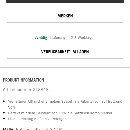
MERKEN
Vorrätig
,
Lieferung in 2-3 Werktagen
VERFÜGBARKEIT IM LADEN
PRODUKTINFORMATION
Artikelnummer
213848
Vielfältiger Alltagshelfer neben Sessel, als Arbeitstisch auf Bett und
Sofa
Perfekt mit dem Beistelltisch LOW als Satztisch kombinierbar
Linoleumbelag einfach zu reinigen
Maße:
B 40 × T 35 × H 27 cm