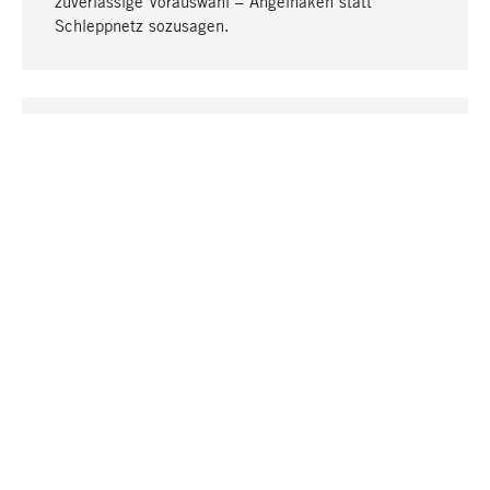
zuverlässige Vorauswahl – Angelhaken statt
Schleppnetz sozusagen.
Nach oben
EINZIGARTIG
Viele Produkte in unserem Sortiment finden Sie nur
bei uns, darunter die M-Produkte – von MAGAZIN in
Zusammenarbeit mit Designern entwickelt und
selbst produziert.
GREIFBAR
In unseren Läden in Stuttgart, München, Köln und
Bonn finden Sie eine große Auswahl an Produkten
sowie fach- und sachkundige Mitarbeiter.