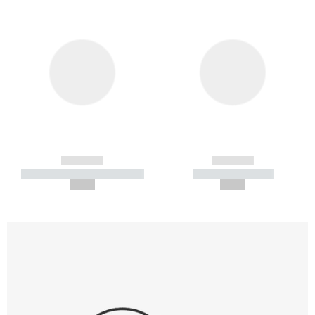
------------
------------
----------- ----------- -----------
----------- -----------
--,-- €
--,-- €