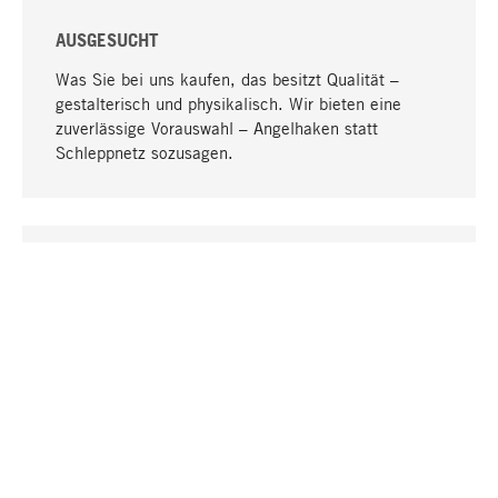
AUSGESUCHT
Was Sie bei uns kaufen, das besitzt Qualität –
gestalterisch und physikalisch. Wir bieten eine
zuverlässige Vorauswahl – Angelhaken statt
Schleppnetz sozusagen.
Nach oben
EINZIGARTIG
Viele Produkte in unserem Sortiment finden Sie nur
bei uns, darunter die M-Produkte – von MAGAZIN in
Zusammenarbeit mit Designern entwickelt und
selbst produziert.