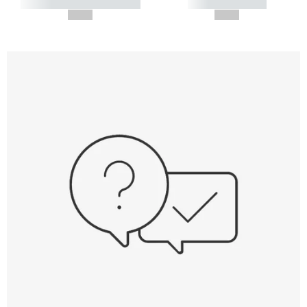
----------- ----------- -----------
----------- -----------
--,-- €
--,-- €