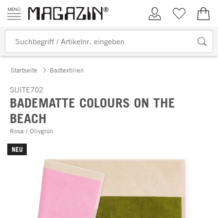
Zum Inhalt springen
Kundenkonto
Merkliste
0,00
Startseite
Badtextilien
SUITE702
BADEMATTE COLOURS ON THE
BEACH
Rosa / Olivgrün
NEU