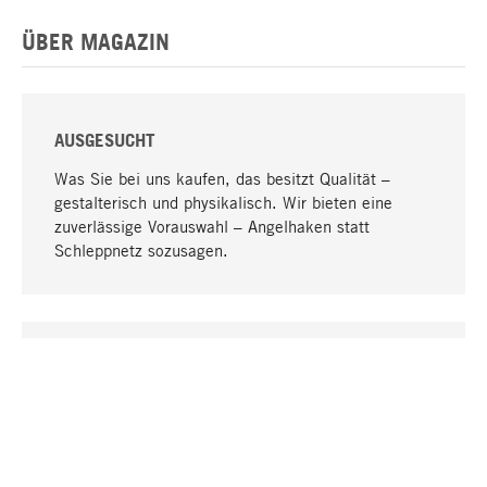
ÜBER MAGAZIN
AUSGESUCHT
Was Sie bei uns kaufen, das besitzt Qualität –
gestalterisch und physikalisch. Wir bieten eine
zuverlässige Vorauswahl – Angelhaken statt
Schleppnetz sozusagen.
Nach oben
EINZIGARTIG
Viele Produkte in unserem Sortiment finden Sie nur
bei uns, darunter die M-Produkte – von MAGAZIN in
Zusammenarbeit mit Designern entwickelt und
selbst produziert.