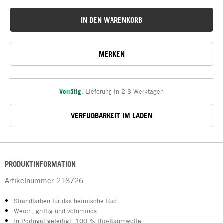
IN DEN WARENKORB
MERKEN
Vorrätig
,
Lieferung in 2-3 Werktagen
VERFÜGBARKEIT IM LADEN
PRODUKTINFORMATION
Artikelnummer
218726
Strandfarben für das heimische Bad
Weich, griffig und voluminös
In Portugal gefertigt, 100 % Bio-Baumwolle