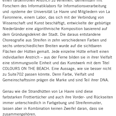
einen farbenfrohen Anstrich zu verleihen. Gemeinsam mit
Forschern des Informatiklabors für Informationsverarbeitung
und -systeme der Universität Le Havre und Mitgliedern von La
Faironnerie, einem Labor, das sich mit der Verbindung von
Wissenschaft und Kunst beschäftigt, entwickelte der gebürtige
Niederländer eine algorithmische Komposition basierend auf
dem Gründungsdekret der Stadt. Die daraus entstandene
Choreografie aus Streifen in zehn verschiedenen Farben und
sechs unterschiedlichen Breiten wurde auf die sichtbaren
Flächen der Hütten gemalt. Jede einzelne Hütte erhielt einen
individuellen Anstrich – aus der Ferne bilden sie in ihrer Vielfalt
eine stimmungsvolle Einheit und das Kunstwerk mit dem Titel
COLOURS ON THE BEACH. Eine Aussage, wie sie besser nicht
zu Suite702 passen könnte. Denn Farbe, Vielfalt und
Gemeinschaftssinn prägen die Marke und sind Teil ihrer DNA.
Genau wie die Strandhütten von Le Havre sind diese
farbstarken Frottiertücher und auch ihre Vorder- und Rückseiten
immer unterschiedlich in Farbgebung und Streifenmuster,
lassen aber in Kombination keinen Zweifel daran, dass sie
zusammengehören.