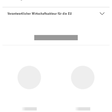
Verantwortlicher Wirtschaftsakteur für die EU
---------- --------------
------------
------------