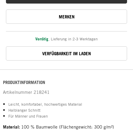
MERKEN
Vorrätig
,
Lieferung in 2-3 Werktagen
VERFÜGBARKEIT IM LADEN
PRODUKTINFORMATION
Artikelnummer
218241
Leicht, komfortabel, hochwertiges Material
Halblanger Schnitt
Für Männer und Frauen
Material:
100 % Baumwolle (Flächengewicht: 300 g/m²)