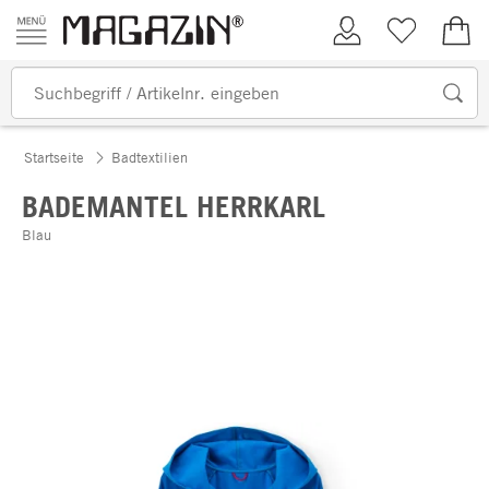
Zum Inhalt springen
Kundenkonto
Merkliste
0,00
Startseite
Badtextilien
BADEMANTEL HERRKARL
Blau