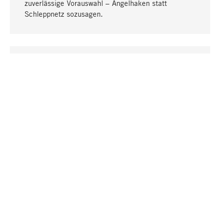
zuverlässige Vorauswahl – Angelhaken statt
Schleppnetz sozusagen.
Nach oben
EINZIGARTIG
Viele Produkte in unserem Sortiment finden Sie nur
bei uns, darunter die M-Produkte – von MAGAZIN in
Zusammenarbeit mit Designern entwickelt und
selbst produziert.
GREIFBAR
In unseren Läden in Stuttgart, München, Köln und
Bonn finden Sie eine große Auswahl an Produkten
sowie fach- und sachkundige Mitarbeiter.