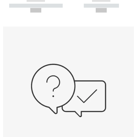
----------- ----------- -----------
----------- -----------
--,-- €
--,-- €