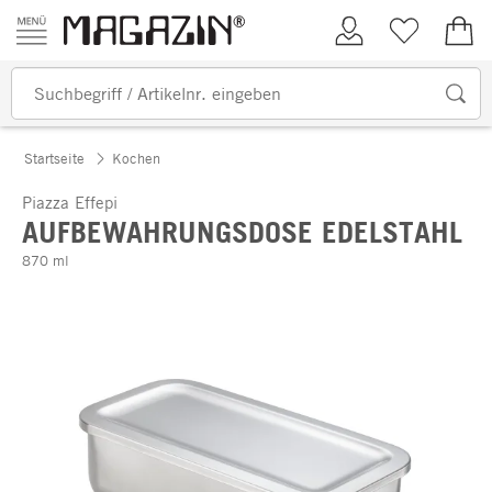
Zum Inhalt springen
Kundenkonto
Merkliste
0,00
Startseite
Kochen
Piazza Effepi
AUFBEWAHRUNGSDOSE EDELSTAHL
870 ml