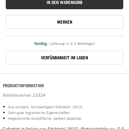
IN DEN WARENKORB
MERKEN
Vorrätig
,
Lieferung in 2-3 Werktagen
VERFÜGBARKEIT IM LADEN
PRODUKTINFORMATION
Artikelnummer
23324
Aus solidem, hochwertigem Edelstahl 18/10
Sehr gute hygienische Eigenschaften
Abgestimmte Grundfläche: perfekt stapelbar
Gefertigt in Italien aus Edelstahl 18/10. Materialstärke ca. 0,5