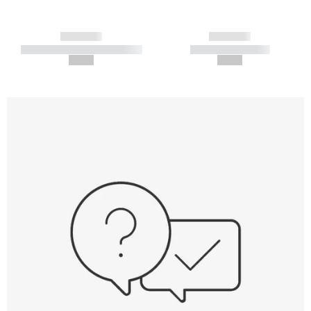
------------
------------
----------- ----------- -----------
----------- -----------
--,-- €
--,-- €