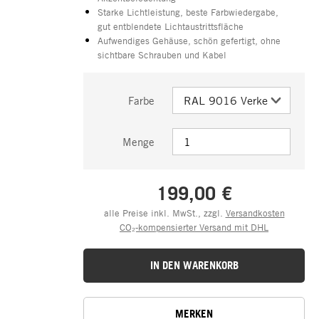
Starke Lichtleistung, beste Farbwiedergabe,
gut entblendete Lichtaustrittsfläche
Aufwendiges Gehäuse, schön gefertigt, ohne
sichtbare Schrauben und Kabel
Farbe
Menge
199,00 €
alle Preise inkl. MwSt., zzgl.
Versandkosten
CO₂-kompensierter Versand mit DHL
IN DEN WARENKORB
MERKEN