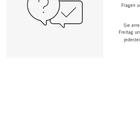
Fragen u
Sie err
Freitag u
jederze