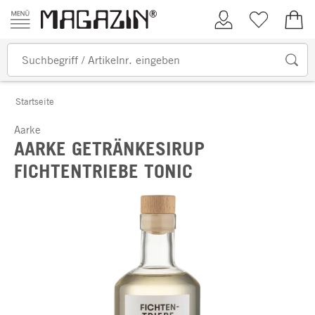
Zum Inhalt springen
Kundenkonto
Merkliste
0,00
Startseite
Aarke
AARKE GETRÄNKESIRUP
FICHTENTRIEBE TONIC