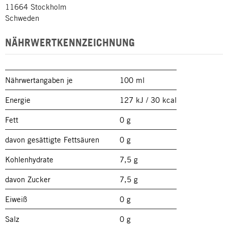
11664 Stockholm
Schweden
NÄHRWERTKENNZEICHNUNG
Nährwertangaben je
100 ml
Energie
127 kJ / 30 kcal
Fett
0 g
davon gesättigte Fettsäuren
0 g
Kohlenhydrate
7,5 g
davon Zucker
7,5 g
Eiweiß
0 g
Salz
0 g