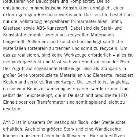
Reduzieren von Baukörpern und Komplexität. Die so
entstandene minimalistische Konstruktion ermöglicht einen
extrem geringen Ressourcenverbrauch. Die Leuchte besteht aus
nur drei vollständig recycelbaren Primärmaterialien: Stahl,
Glasfaser sowie ABS-Kunststoff. Dabei sind die Stahl- und
Kunststoffelemente bereits aus recycelten Materialien
hergestellt. Außerdem sind konstruktionsbedingt sämtliche
Materialien sortenrein zu trennen und somit zu recyceln. Um
das zu realisieren, sind keine Werkzeuge erforderlich – alles ist
ineinandergesteckt und lässt sich von Hand voneinander lösen.
Der Zugriff auf sogenannte Halbzeuge, also als Standards in
großer Serie vorproduzierte Materialien und Elemente, reduziert
Kosten und verkürzt Transportwege. Die Leuchte ist langlebig,
da sie vom Benutzer werkzeuglos repariert werden kann. Und
selbst der Leuchtenkopf, die in Deutschland produzierte LED-
Einheit oder der Transformator sind somit spielend leicht zu
ersetzen.
AYNO ist in unserem Onlineshop als Tisch- oder Stehleuchte
erhältlich. Auch eine größere Steh- und eine Wandleuchte
können in unseren Läden bestellt werden. Hier unterstützen