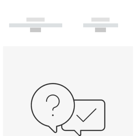
------------
------------
----------- ----------- -----------
----------- -----------
--,-- €
--,-- €