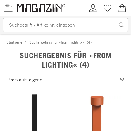
Zum Inhalt springen
Kundenkonto
Merkliste
0,00
Startseite
Suchergebnis für »from lighting«
(4)
SUCHERGEBNIS FÜR »FROM
LIGHTING« (4)