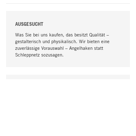
AUSGESUCHT
Was Sie bei uns kaufen, das besitzt Qualität –
gestalterisch und physikalisch. Wir bieten eine
zuverlässige Vorauswahl – Angelhaken statt
Schleppnetz sozusagen.
Nach oben
EINZIGARTIG
Viele Produkte in unserem Sortiment finden Sie nur
bei uns, darunter die M-Produkte – von MAGAZIN in
Zusammenarbeit mit Designern entwickelt und
selbst produziert.