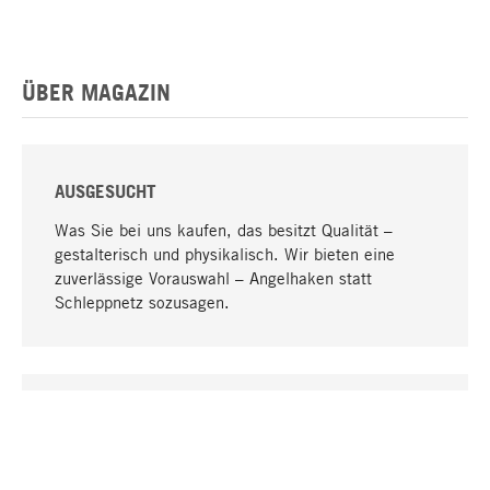
ÜBER MAGAZIN
AUSGESUCHT
Was Sie bei uns kaufen, das besitzt Qualität –
gestalterisch und physikalisch. Wir bieten eine
zuverlässige Vorauswahl – Angelhaken statt
Schleppnetz sozusagen.
Nach oben
EINZIGARTIG
Viele Produkte in unserem Sortiment finden Sie nur
bei uns, darunter die M-Produkte – von MAGAZIN in