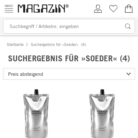
Zum Inhalt springen
Kundenkonto
Merkliste
0,00
Startseite
Suchergebnis für »Soeder«
(4)
SUCHERGEBNIS FÜR »SOEDER« (4)