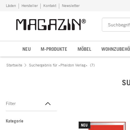
Zum Inhalt springen
Läden
Hersteller
Kontakt
Newsletter
NEU
M-PRODUKTE
MÖBEL
WOHNZUBEHÖ
Startseite
Suchergebnis für »Phaidon Verlag«
(7)
SU
Filter
Kategorie
NEU