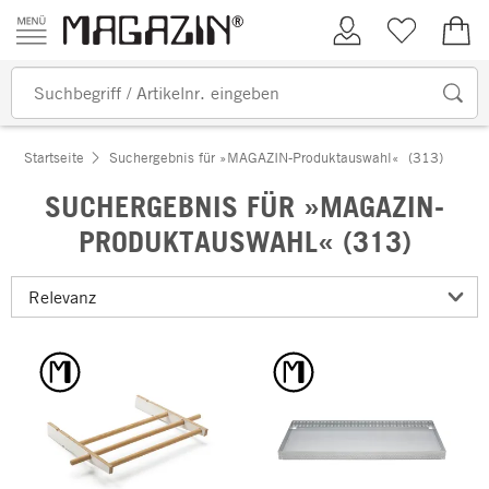
Zum Inhalt springen
Kundenkonto
Merkliste
0,00
Startseite
Suchergebnis für »MAGAZIN-Produktauswahl«
(313)
SUCHERGEBNIS FÜR »MAGAZIN-
PRODUKTAUSWAHL« (313)