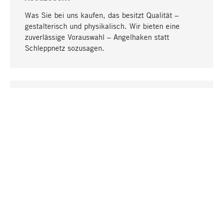
Was Sie bei uns kaufen, das besitzt Qualität –
gestalterisch und physikalisch. Wir bieten eine
zuverlässige Vorauswahl – Angelhaken statt
Schleppnetz sozusagen.
Nach oben
EINZIGARTIG
Viele Produkte in unserem Sortiment finden Sie nur
bei uns, darunter die M-Produkte – von MAGAZIN in
Zusammenarbeit mit Designern entwickelt und
selbst produziert.
GREIFBAR