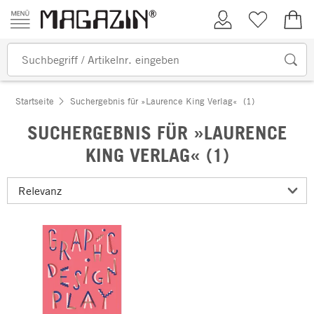
Zum Inhalt springen
Kundenkonto
Merkliste
0,00
Startseite
Suchergebnis für »Laurence King Verlag«
(1)
SUCHERGEBNIS FÜR »LAURENCE
KING VERLAG« (1)