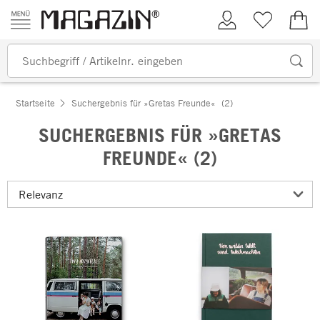
Zum Inhalt springen
Kundenkonto
Merkliste
0,00
Startseite
Suchergebnis für »Gretas Freunde«
(2)
SUCHERGEBNIS FÜR »GRETAS
FREUNDE« (2)